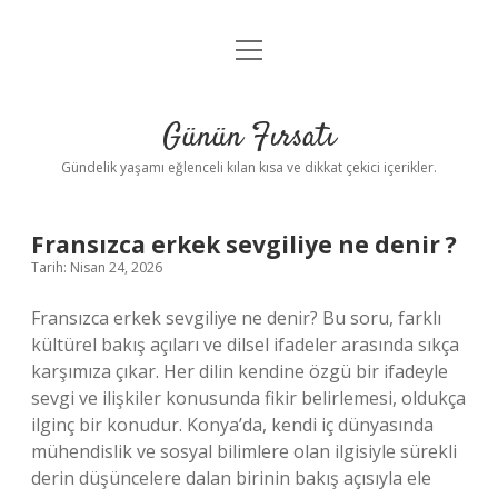
menüyü
Anasayfa
aç
Gizlilik Politikası
Günün Fırsatı
Yasal Uyarı
Gündelik yaşamı eğlenceli kılan kısa ve dikkat çekici içerikler.
Hakkımızda
Fransızca erkek sevgiliye ne denir ?
Tarih: Nisan 24, 2026
Fransızca erkek sevgiliye ne denir? Bu soru, farklı
kültürel bakış açıları ve dilsel ifadeler arasında sıkça
karşımıza çıkar. Her dilin kendine özgü bir ifadeyle
sevgi ve ilişkiler konusunda fikir belirlemesi, oldukça
ilginç bir konudur. Konya’da, kendi iç dünyasında
mühendislik ve sosyal bilimlere olan ilgisiyle sürekli
derin düşüncelere dalan birinin bakış açısıyla ele