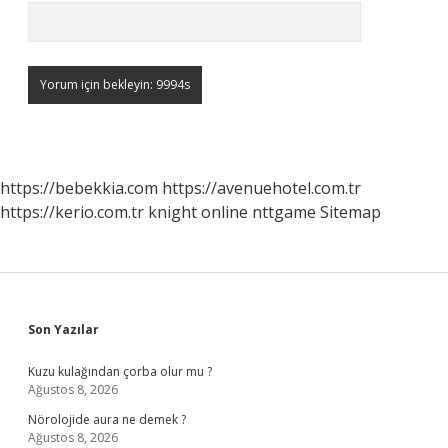
https://bebekkia.com
https://avenuehotel.com.tr
https://kerio.com.tr
knight online
nttgame
Sitemap
Sidebar
Son Yazılar
Kuzu kulağından çorba olur mu ?
Ağustos 8, 2026
Nörolojide aura ne demek ?
Ağustos 8, 2026