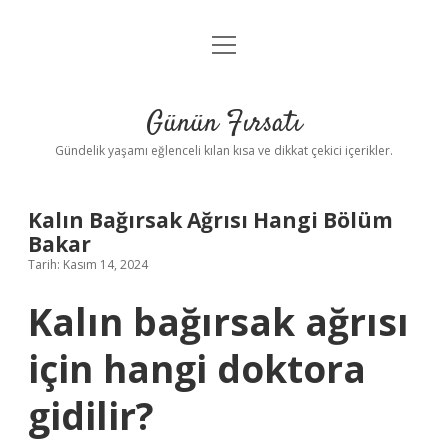
menüyü
Anasayfa
aç
Gizlilik Politikası
Günün Fırsatı
Yasal Uyarı
Gündelik yaşamı eğlenceli kılan kısa ve dikkat çekici içerikler.
Hakkımızda
Kalın Bağırsak Ağrısı Hangi Bölüm
Bakar
Tarih: Kasım 14, 2024
Kalın bağırsak ağrısı
için hangi doktora
gidilir?