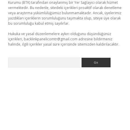
Kurumu (BTK) tarafından onaylanmış bir Yer Sağlayıcı olarak hizmet
vermektedir. Bu nedenle, sitedeki içerikleri proaktif olarak denetleme
veya araştırma yükümlülüğümüz bulunmamaktadır. Ancak, üyelerimiz
yazdıkları içeriklerin sorumluluğunu taşımakta olup, siteye üye olarak
bu sorumluluğu kabul etmiş sayılırlar.
Hukuka ve yasal düzenlemelere aykırı olduğunu düşündüğünüz
içerikleri,
backlinkpanelicomtr@gmail.com
adresine bildirmeniz
halinde, ilgili içerikler yasal süre içerisinde sitemizden kaldırılacaktır.
Arama
riş adresi
betexper.xyz
m elexbet