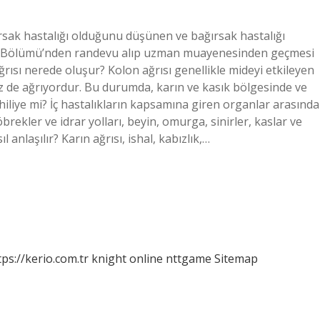
ğırsak hastalığı olduğunu düşünen ve bağırsak hastalığı
rrahi Bölümü’nden randevu alıp uzman muayenesinden geçmesi
ğrısı nerede oluşur? Kolon ağrısı genellikle mideyi etkileyen
z de ağrıyordur. Bu durumda, karın ve kasık bölgesinde ve
iliye mi? İç hastalıkların kapsamına giren organlar arasında
brekler ve idrar yolları, beyin, omurga, sinirler, kaslar ve
anlaşılır? Karın ağrısı, ishal, kabızlık,…
tps://kerio.com.tr
knight online
nttgame
Sitemap