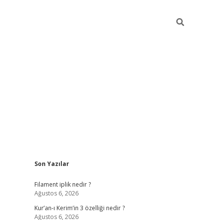
Sidebar
Son Yazılar
betci
vdcasino güncel giriş
ilbet casino
ilbet yeni giriş
Betexp
Filament iplik nedir ?
Ağustos 6, 2026
Kur’an-ı Kerim’in 3 özelliği nedir ?
Ağustos 6, 2026