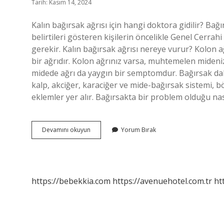
Tarih: Kasım 14, 2024
Kalın bağırsak ağrısı için hangi doktora gidilir? Ba
belirtileri gösteren kişilerin öncelikle Genel Ce
gerekir. Kalın bağırsak ağrısı nereye vurur? Kolon a
bir ağrıdır. Kolon ağrınız varsa, muhtemelen mideni
midede ağrı da yaygın bir semptomdur. Bağırsak dah
kalp, akciğer, karaciğer ve mide-bağırsak sistemi, bö
eklemler yer alır. Bağırsakta bir problem olduğu nasıl 
Kalın
Devamını okuyun
Yorum Bırak
Bağırsak
Ağrısı
Hangi
Bölüm
Bakar
https://bebekkia.com
https://avenuehotel.com.tr
ht