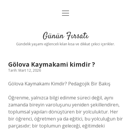
menüyü
Anasayfa
aç
Gizlilik Politikası
Günün Fırsatı
Yasal Uyarı
Gündelik yaşamı eğlenceli kılan kısa ve dikkat çekici içerikler.
Hakkımızda
Gölova Kaymakami kimdir ?
Tarih: Mart 12, 2026
Gölova Kaymakamı Kimdir? Pedagojik Bir Bakış
Öğrenme, yalnızca bilgi edinme süreci değil, aynı
zamanda bireyin varoluşunu yeniden şekillendiren,
toplumsal yapıları dönüştüren bir yolculuktur. Her
bir öğrenci, öğretmen ya da eğitici, bu yolculuğun bir
parçasıdır; bir toplumun geleceği, eğitimdeki