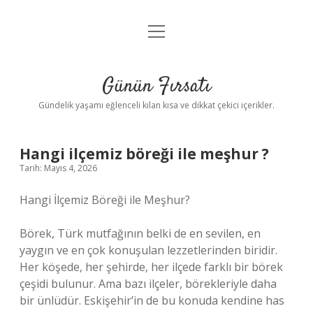
menüyü
Anasayfa
aç
Gizlilik Politikası
Günün Fırsatı
Yasal Uyarı
Gündelik yaşamı eğlenceli kılan kısa ve dikkat çekici içerikler.
Hakkımızda
Hangi ilçemiz böreği ile meşhur ?
Tarih: Mayıs 4, 2026
Hangi İlçemiz Böreği ile Meşhur?
Börek, Türk mutfağının belki de en sevilen, en
yaygın ve en çok konuşulan lezzetlerinden biridir.
Her köşede, her şehirde, her ilçede farklı bir börek
çeşidi bulunur. Ama bazı ilçeler, börekleriyle daha
bir ünlüdür. Eskişehir’in de bu konuda kendine has