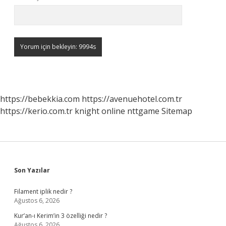
https://bebekkia.com
https://avenuehotel.com.tr
https://kerio.com.tr
knight online
nttgame
Sitemap
Sidebar
Son Yazılar
Filament iplik nedir ?
Ağustos 6, 2026
Kur’an-ı Kerim’in 3 özelliği nedir ?
Ağustos 6, 2026