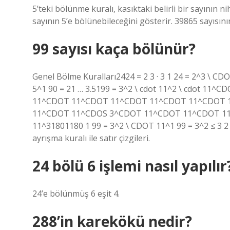
5’teki bölünme kuralı, kasıktaki belirli bir sayının n
sayının 5’e bölünebileceğini gösterir. 39865 sayısını
99 sayısı kaça bölünür?
Genel Bölme Kuralları2424 = 2 3 · 3 1 24 = 2^3 \ CDO
5^1 90 = 21 … 3.5199 = 3^2 \ cdot 11^2 \ cdot
11^CDOT 11^CDOT 11^CDOT 11^CDOT 11^CDOT 
11^CDOT 11^CDOS 3^CDOT 11^CDOT 11^CDOT 11
11^31801180 1 99 = 3^2 \ CDOT 11^1 99 = 3^2 ≤ 3 2 ·
ayrışma kuralı ile satır çizgileri.
24 bölü 6 işlemi nasıl yapılır
24’e bölünmüş 6 eşit 4.
288’in karekökü nedir?