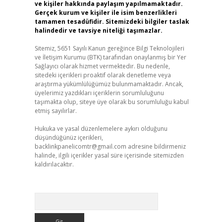
ve kişiler hakkında paylaşım yapılmamaktadır.
Gerçek kurum ve kişiler ile isim benzerlikleri
tamamen tesadüfidir. Sitemizdeki bilgiler taslak
halindedir ve tavsiye niteliği taşımazlar.
Sitemiz, 5651 Sayılı Kanun gereğince Bilgi Teknolojileri
ve İletişim Kurumu (BTK) tarafından onaylanmış bir Yer
Sağlayıcı olarak hizmet vermektedir. Bu nedenle,
T
sitedeki içerikleri proaktif olarak denetleme veya
araştırma yükümlülüğümüz bulunmamaktadır. Ancak,
üyelerimiz yazdıkları içeriklerin sorumluluğunu
taşımakta olup, siteye üye olarak bu sorumluluğu kabul
etmiş sayılırlar.
Hukuka ve yasal düzenlemelere aykırı olduğunu
düşündüğünüz içerikleri,
backlinkpanelicomtr@gmail.com
adresine bildirmeniz
halinde, ilgili içerikler yasal süre içerisinde sitemizden
kaldırılacaktır.
Arama