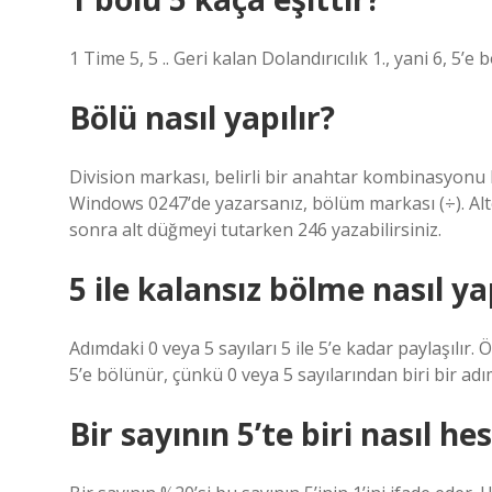
1 Time 5, 5 .. Geri kalan Dolandırıcılık 1., yani 6, 
Bölü nasıl yapılır?
Division markası, belirli bir anahtar kombinasyonu k
Windows 0247’de yazarsanız, bölüm markası (÷). Alt
sonra alt düğmeyi tutarken 246 yazabilirsiniz.
5 ile kalansız bölme nasıl yap
Adımdaki 0 ​​veya 5 sayıları 5 ile 5’e kadar paylaşılı
5’e bölünür, çünkü 0 veya 5 sayılarından biri bir ad
Bir sayının 5’te biri nasıl he