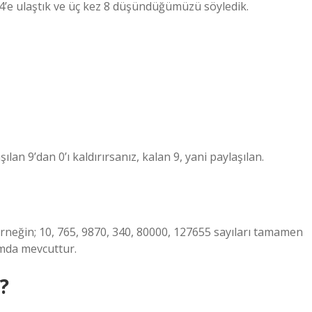
’e ulaştık ve üç kez 8 düşündüğümüzü söyledik.
şılan 9’dan 0’ı kaldırırsanız, kalan 9, yani paylaşılan.
r. Örneğin; 10, 765, 9870, 340, 80000, 127655 sayıları tamamen
ımda mevcuttur.
?