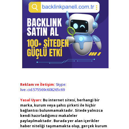
Reklam ve İletişim:
Skype:
live:.cid.575569c608265c69
Yasal Uyarı:
Bu internet sitesi, herhangi bir
marka, kurum veya şahıs şirketi ile hiçbir
bağlantısı bulunmamaktadır. Sitede yalnızca
kendi hazırladığımız makaleler
paylaşılmaktadır. Burada yer alan içerikler
haber niteliği taşımamakta olup, gerçek kurum