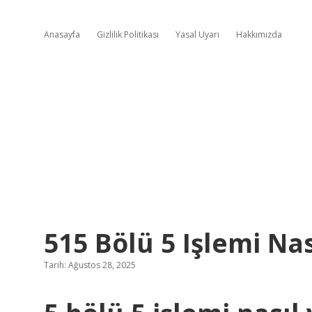
Anasayfa
Gizlilik Politikası
Yasal Uyarı
Hakkımızda
515 Bölü 5 Işlemi Nas
Tarih: Ağustos 28, 2025