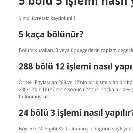
5 bölü 5 işlemi nasıl 
Şimdi ücretsiz kaydolun! 1.
5 kaça bölünür?
Bölüm kuralları, 3 veya üç değerlerin toplam değerler
288 bölü 12 işlemi nasıl yapı
Örnek: Paylaşılan 288 ve 12’nin bir kısmı olan bir
288/12’dir. Bu sürecin sonucu 24’tür. Başka bir deyi
bulunmuştur.
24 bölü 3 işlemi nasıl yapılır
Böylece 24, 8 gibi 3’e bölünmüş olduğunu söyleyebili