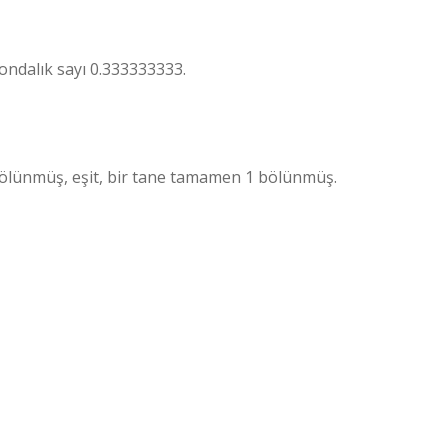
 ondalık sayı 0.333333333.
5’e bölünmüş, eşit, bir tane tamamen 1 bölünmüş.