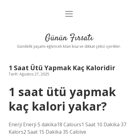
menüyü
Anasayfa
aç
Gizlilik Politikası
Günün Fırsatı
Yasal Uyarı
Gündelik yaşamı eğlenceli kılan kısa ve dikkat çekici içerikler.
Hakkımızda
1 Saat Ütü Yapmak Kaç Kaloridir
Tarih: Ağustos 27, 2025
1 saat ütü yapmak
kaç kalori yakar?
Enerji Enerji 5 dakika18 Calours1 Saat 10 Dakika 37
Kalors2 Saat 15 Dakika 35 Calöive