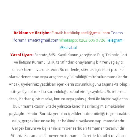
giriş adresi
betexper.xyz
m elexbet
Reklam ve İletişim:
E-mail:
backlinkpaneli@gmail.com
Teams:
forumhizmeti@gmail.com
Whatsapp: 0262 606 0 726
Telegram:
@karabul
Yasal Uyarı:
Sitemiz, 5651 Sayılı Kanun gereğince Bilgi Teknolojileri
ve İletişim Kurumu (BTK) tarafından onaylanmış bir Yer Sağlayıcı
olarak hizmet vermektedir. Bu nedenle, sitedeki içerikleri proaktif
olarak denetleme veya araştırma yükümlülüğümüz bulunmamaktadır.
Ancak, üyelerimiz yazdıkları içeriklerin sorumluluğunu taşımakta olup,
siteye üye olarak bu sorumluluğu kabul etmiş sayılırlar. Bu internet
sitesi, herhangi bir marka, kurum veya şahıs şirketi ile hiçbir bağlantısı
bulunmamaktadır. Sitede yalnızca kendi hazırladığımız makaleler
paylaşılmaktadır. Burada yer alan içerikler haber niteliği taşımamakta
olup, gerçek kurum ve kişiler hakkında paylaşım yapılmamaktadır.
Gerçek kurum ve kişiler ile isim benzerlikleri tamamen tesadüfidir.
Sitemiz, kar amacı gütmeyen ve tamamen ücretsiz bir bilgi paylaşım