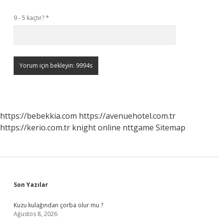
9 - 5 kaçtır?
*
https://bebekkia.com
https://avenuehotel.com.tr
https://kerio.com.tr
knight online
nttgame
Sitemap
Sidebar
Son Yazılar
Kuzu kulağından çorba olur mu ?
Ağustos 8, 2026