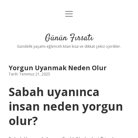
menüyü
Anasayfa
aç
Gizlilik Politikası
Günün Fırsatı
Yasal Uyarı
Gündelik yaşamı eğlenceli kılan kısa ve dikkat çekici içerikler.
Hakkımızda
Yorgun Uyanmak Neden Olur
Tarih: Temmuz 21, 2025
Sabah uyanınca
insan neden yorgun
olur?