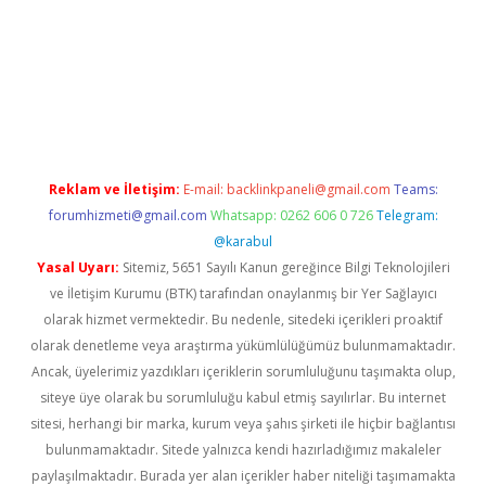
iriş adresi
betexper.xyz
m elexbet
Reklam ve İletişim:
E-mail:
backlinkpaneli@gmail.com
Teams:
forumhizmeti@gmail.com
Whatsapp: 0262 606 0 726
Telegram:
@karabul
Yasal Uyarı:
Sitemiz, 5651 Sayılı Kanun gereğince Bilgi Teknolojileri
ve İletişim Kurumu (BTK) tarafından onaylanmış bir Yer Sağlayıcı
olarak hizmet vermektedir. Bu nedenle, sitedeki içerikleri proaktif
olarak denetleme veya araştırma yükümlülüğümüz bulunmamaktadır.
Ancak, üyelerimiz yazdıkları içeriklerin sorumluluğunu taşımakta olup,
siteye üye olarak bu sorumluluğu kabul etmiş sayılırlar. Bu internet
sitesi, herhangi bir marka, kurum veya şahıs şirketi ile hiçbir bağlantısı
bulunmamaktadır. Sitede yalnızca kendi hazırladığımız makaleler
paylaşılmaktadır. Burada yer alan içerikler haber niteliği taşımamakta