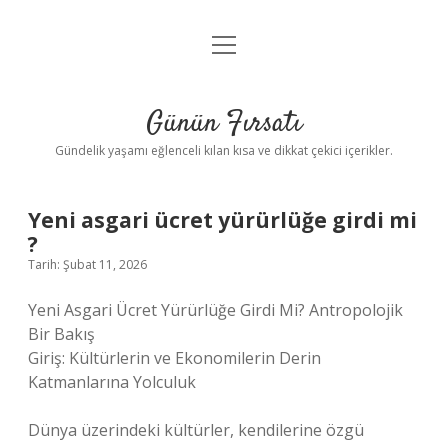
menüyü
Anasayfa
aç
Gizlilik Politikası
Günün Fırsatı
Yasal Uyarı
Gündelik yaşamı eğlenceli kılan kısa ve dikkat çekici içerikler.
Hakkımızda
Yeni asgari ücret yürürlüğe girdi mi
?
Tarih: Şubat 11, 2026
Yeni Asgari Ücret Yürürlüğe Girdi Mi? Antropolojik
Bir Bakış
Giriş: Kültürlerin ve Ekonomilerin Derin
Katmanlarına Yolculuk
Dünya üzerindeki kültürler, kendilerine özgü