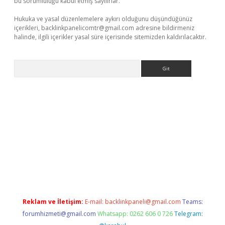
bu sorumluluğu kabul etmiş sayılırlar.
Hukuka ve yasal düzenlemelere aykırı olduğunu düşündüğünüz
içerikleri,
backlinkpanelicomtr@gmail.com
adresine bildirmeniz
halinde, ilgili içerikler yasal süre içerisinde sitemizden kaldırılacaktır.
Arama
r giriş adresi
betexper.xyz
m elexbet
Reklam ve İletişim:
E-mail:
backlinkpaneli@gmail.com
Teams:
forumhizmeti@gmail.com
Whatsapp: 0262 606 0 726
Telegram: