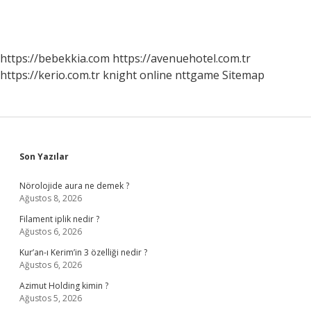
https://bebekkia.com
https://avenuehotel.com.tr
https://kerio.com.tr
knight online
nttgame
Sitemap
Sidebar
Son Yazılar
Nörolojide aura ne demek ?
Ağustos 8, 2026
Filament iplik nedir ?
Ağustos 6, 2026
Kur’an-ı Kerim’in 3 özelliği nedir ?
Ağustos 6, 2026
Azimut Holding kimin ?
Ağustos 5, 2026