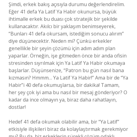
Şimdi, erkek bakış açısıyla durumu değerlendirelim.
Eğer 41 defa Ya Latif Ya Habir okunursa, büyük
ihtimalle erkek bu duası çok stratejik bir şekilde
kullanacaktır. Akılcı bir yaklaşım benimseyerek,
“Bunları 41 defa okursam, istediğim sonucu alırım”
diye düşünecektir. Neden mi? Çünkü erkekler
genellikle bir şeyin çözümü için adım adım plan
yaparlar. Örneğin, işe gitmeden önce bir anda ofisin
stresinden sıyrılmak için Ya Latif Ya Habir okumaya
başlarlar. Düşünsenize, “Patron bu gün nasıl bana
kızmasın? Hmmm… Ya Latif Ya Habir!” Ama bir de “Ya
Habir”i 40 defa okumuşlarsa, bir dakika! Tamam,
her şey çok iyi ama bu nasıl bir mesaj gönderiyor? O
kadar da ince olmayın ya, biraz daha rahatlayın,
dostlar!
Hedef 41 defa okumak olabilir ama, bir “Ya Latif”
etkisiyle ilişkileri biraz da kolaylaştırmak gerekmiyor
mu? Bu da, biz erkeklerin sürekli çözüm odaklı