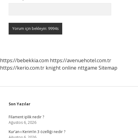
https://bebekkia.com
https://avenuehotel.com.tr
https://kerio.com.tr
knight online
nttgame
Sitemap
Sidebar
Son Yazılar
Filament iplik nedir ?
Ağustos 6, 2026
Kur’an-ı Kerim’in 3 özelliği nedir ?
Ağustos 6, 2026