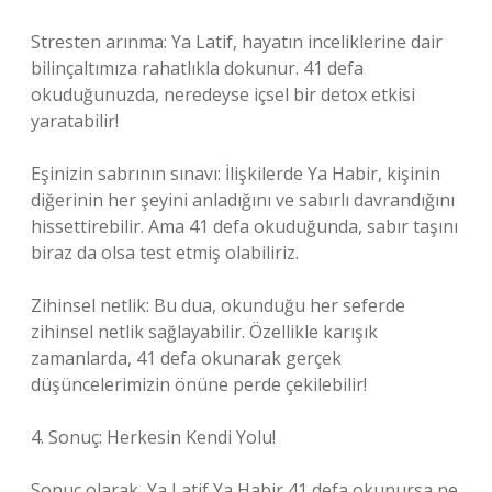
Stresten arınma: Ya Latif, hayatın inceliklerine dair
bilinçaltımıza rahatlıkla dokunur. 41 defa
okuduğunuzda, neredeyse içsel bir detox etkisi
yaratabilir!
Eşinizin sabrının sınavı: İlişkilerde Ya Habir, kişinin
diğerinin her şeyini anladığını ve sabırlı davrandığını
hissettirebilir. Ama 41 defa okuduğunda, sabır taşını
biraz da olsa test etmiş olabiliriz.
Zihinsel netlik: Bu dua, okunduğu her seferde
zihinsel netlik sağlayabilir. Özellikle karışık
zamanlarda, 41 defa okunarak gerçek
düşüncelerimizin önüne perde çekilebilir!
4. Sonuç: Herkesin Kendi Yolu!
Sonuç olarak, Ya Latif Ya Habir 41 defa okunursa ne