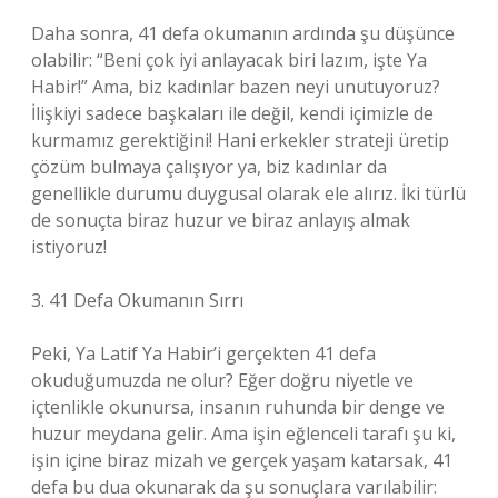
Daha sonra, 41 defa okumanın ardında şu düşünce
olabilir: “Beni çok iyi anlayacak biri lazım, işte Ya
Habir!” Ama, biz kadınlar bazen neyi unutuyoruz?
İlişkiyi sadece başkaları ile değil, kendi içimizle de
kurmamız gerektiğini! Hani erkekler strateji üretip
çözüm bulmaya çalışıyor ya, biz kadınlar da
genellikle durumu duygusal olarak ele alırız. İki türlü
de sonuçta biraz huzur ve biraz anlayış almak
istiyoruz!
3. 41 Defa Okumanın Sırrı
Peki, Ya Latif Ya Habir’i gerçekten 41 defa
okuduğumuzda ne olur? Eğer doğru niyetle ve
içtenlikle okunursa, insanın ruhunda bir denge ve
huzur meydana gelir. Ama işin eğlenceli tarafı şu ki,
işin içine biraz mizah ve gerçek yaşam katarsak, 41
defa bu dua okunarak da şu sonuçlara varılabilir: