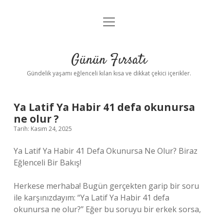
menüyü
Anasayfa
aç
Gizlilik Politikası
Günün Fırsatı
Yasal Uyarı
Gündelik yaşamı eğlenceli kılan kısa ve dikkat çekici içerikler.
Hakkımızda
Ya Latif Ya Habir 41 defa okunursa
ne olur ?
Tarih: Kasım 24, 2025
Ya Latif Ya Habir 41 Defa Okunursa Ne Olur? Biraz
Eğlenceli Bir Bakış!
Herkese merhaba! Bugün gerçekten garip bir soru
ile karşınızdayım: “Ya Latif Ya Habir 41 defa
okunursa ne olur?” Eğer bu soruyu bir erkek sorsa,