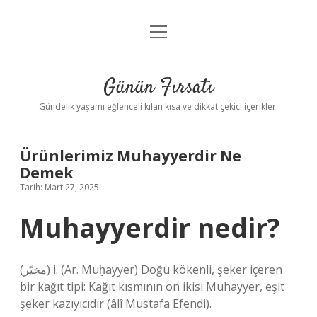
menüyü
Anasayfa
aç
Gizlilik Politikası
Günün Fırsatı
Yasal Uyarı
Gündelik yaşamı eğlenceli kılan kısa ve dikkat çekici içerikler.
Hakkımızda
Ürünlerimiz Muhayyerdir Ne
Demek
Tarih: Mart 27, 2025
Muhayyerdir nedir?
(ﻣﺨﻴّﺮ) i. (Ar. Muḫayyer) Doğu kökenli, şeker içeren
bir kağıt tipi: Kağıt kısmının on ikisi Muhayyer, eşit
şeker kazıyıcıdır (âlî Mustafa Efendi).