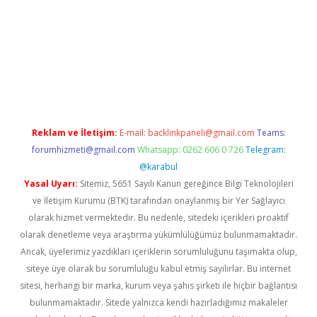
etexper giriş adresi
betexper.xyz
m elexbet
Reklam ve İletişim:
E-mail:
backlinkpaneli@gmail.com
Teams:
forumhizmeti@gmail.com
Whatsapp: 0262 606 0 726
Telegram:
@karabul
Yasal Uyarı:
Sitemiz, 5651 Sayılı Kanun gereğince Bilgi Teknolojileri
ve İletişim Kurumu (BTK) tarafından onaylanmış bir Yer Sağlayıcı
olarak hizmet vermektedir. Bu nedenle, sitedeki içerikleri proaktif
olarak denetleme veya araştırma yükümlülüğümüz bulunmamaktadır.
Ancak, üyelerimiz yazdıkları içeriklerin sorumluluğunu taşımakta olup,
siteye üye olarak bu sorumluluğu kabul etmiş sayılırlar. Bu internet
sitesi, herhangi bir marka, kurum veya şahıs şirketi ile hiçbir bağlantısı
bulunmamaktadır. Sitede yalnızca kendi hazırladığımız makaleler