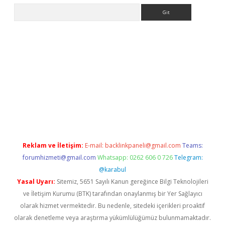
Arama
er giriş adresi
betexper.xyz
m elexbet
Reklam ve İletişim:
E-mail:
backlinkpaneli@gmail.com
Teams:
forumhizmeti@gmail.com
Whatsapp: 0262 606 0 726
Telegram:
@karabul
Yasal Uyarı:
Sitemiz, 5651 Sayılı Kanun gereğince Bilgi Teknolojileri
ve İletişim Kurumu (BTK) tarafından onaylanmış bir Yer Sağlayıcı
olarak hizmet vermektedir. Bu nedenle, sitedeki içerikleri proaktif
olarak denetleme veya araştırma yükümlülüğümüz bulunmamaktadır.