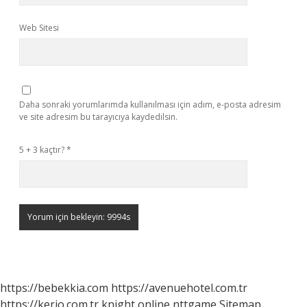
Web Sitesi
Daha sonraki yorumlarımda kullanılması için adım, e-posta adresim
ve site adresim bu tarayıcıya kaydedilsin.
5 + 3 kaçtır?
*
https://bebekkia.com
https://avenuehotel.com.tr
https://kerio.com.tr
knight online
nttgame
Sitemap