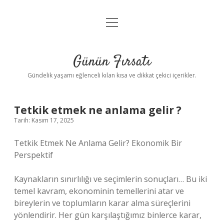
menüyü
Anasayfa
aç
Gizlilik Politikası
Günün Fırsatı
Yasal Uyarı
Gündelik yaşamı eğlenceli kılan kısa ve dikkat çekici içerikler.
Hakkımızda
Tetkik etmek ne anlama gelir ?
Tarih: Kasım 17, 2025
Tetkik Etmek Ne Anlama Gelir? Ekonomik Bir
Perspektif
Kaynakların sınırlılığı ve seçimlerin sonuçları… Bu iki
temel kavram, ekonominin temellerini atar ve
bireylerin ve toplumların karar alma süreçlerini
yönlendirir. Her gün karşılaştığımız binlerce karar,