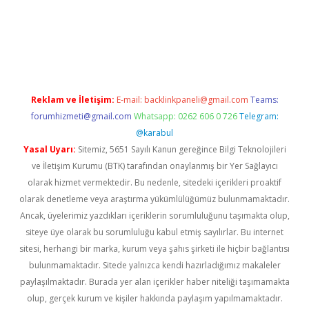
giriş adresi
betexper.xyz
m elexbet
Reklam ve İletişim:
E-mail:
backlinkpaneli@gmail.com
Teams:
forumhizmeti@gmail.com
Whatsapp: 0262 606 0 726
Telegram:
@karabul
Yasal Uyarı:
Sitemiz, 5651 Sayılı Kanun gereğince Bilgi Teknolojileri
ve İletişim Kurumu (BTK) tarafından onaylanmış bir Yer Sağlayıcı
olarak hizmet vermektedir. Bu nedenle, sitedeki içerikleri proaktif
olarak denetleme veya araştırma yükümlülüğümüz bulunmamaktadır.
Ancak, üyelerimiz yazdıkları içeriklerin sorumluluğunu taşımakta olup,
siteye üye olarak bu sorumluluğu kabul etmiş sayılırlar. Bu internet
sitesi, herhangi bir marka, kurum veya şahıs şirketi ile hiçbir bağlantısı
bulunmamaktadır. Sitede yalnızca kendi hazırladığımız makaleler
paylaşılmaktadır. Burada yer alan içerikler haber niteliği taşımamakta
olup, gerçek kurum ve kişiler hakkında paylaşım yapılmamaktadır.