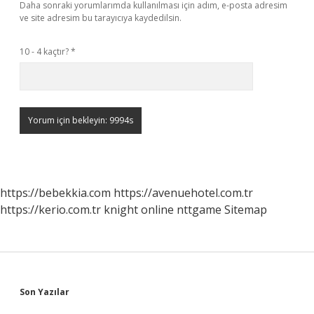
Daha sonraki yorumlarımda kullanılması için adım, e-posta adresim
ve site adresim bu tarayıcıya kaydedilsin.
10 - 4 kaçtır?
*
https://bebekkia.com
https://avenuehotel.com.tr
https://kerio.com.tr
knight online
nttgame
Sitemap
Sidebar
Son Yazılar