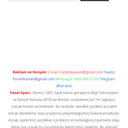
per giriş adresi
betexper.xyz
m elexbet
Reklam ve İletişim:
E-mail:
backlinkpaneli@gmail.com
Teams:
forumhizmeti@gmail.com
Whatsapp: 0262 606 0 726
Telegram:
@karabul
Yasal Uyarı:
Sitemiz, 5651 Sayılı Kanun gereğince Bilgi Teknolojileri
ve İletişim Kurumu (BTK) tarafından onaylanmış bir Yer Sağlayıcı
olarak hizmet vermektedir. Bu nedenle, sitedeki içerikleri proaktif
olarak denetleme veya araştırma yükümlülüğümüz bulunmamaktadır.
Ancak, üyelerimiz yazdıkları içeriklerin sorumluluğunu taşımakta olup,
siteye üye olarak bu sorumluluğu kabul etmiş sayılırlar. Bu internet