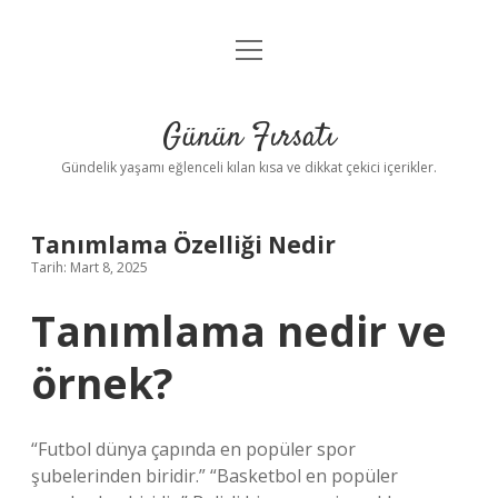
menüyü
Anasayfa
aç
Gizlilik Politikası
Günün Fırsatı
Yasal Uyarı
Gündelik yaşamı eğlenceli kılan kısa ve dikkat çekici içerikler.
Hakkımızda
Tanımlama Özelliği Nedir
Tarih: Mart 8, 2025
Tanımlama nedir ve
örnek?
“Futbol dünya çapında en popüler spor
şubelerinden biridir.” “Basketbol en popüler