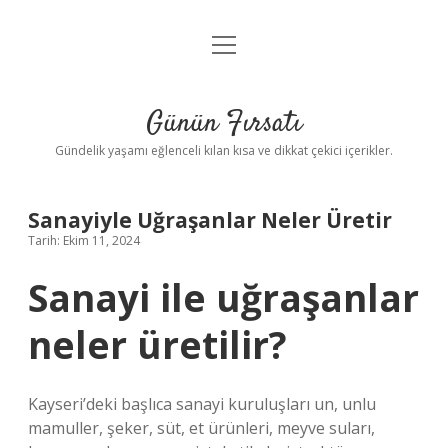
menüyü
Anasayfa
aç
Gizlilik Politikası
Günün Fırsatı
Yasal Uyarı
Gündelik yaşamı eğlenceli kılan kısa ve dikkat çekici içerikler.
Hakkımızda
Sanayiyle Uğraşanlar Neler Üretir
Tarih: Ekim 11, 2024
Sanayi ile uğraşanlar
neler üretilir?
Kayseri’deki başlıca sanayi kuruluşları un, unlu
mamuller, şeker, süt, et ürünleri, meyve suları,