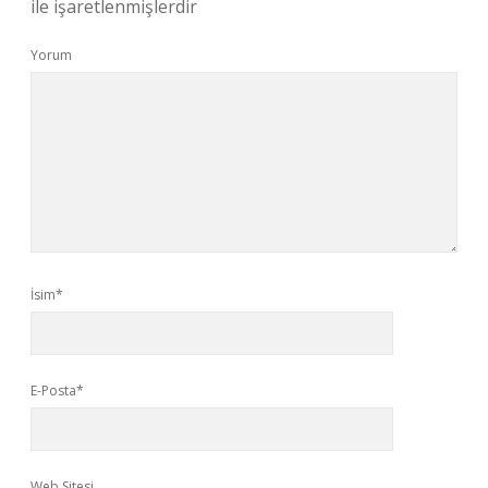
ile işaretlenmişlerdir
Yorum
İsim*
E-Posta*
Web Sitesi