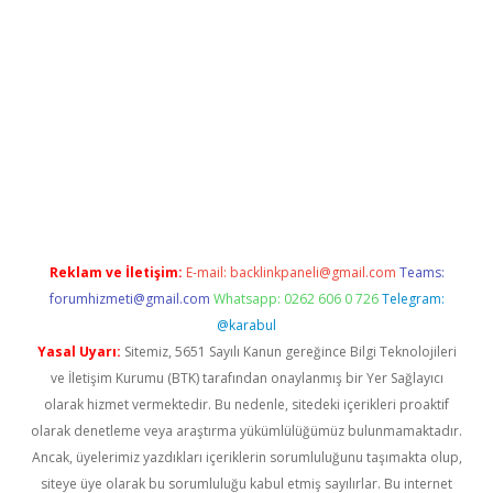
ş adresi
betexper.xyz
m elexbet
Reklam ve İletişim:
E-mail:
backlinkpaneli@gmail.com
Teams:
forumhizmeti@gmail.com
Whatsapp: 0262 606 0 726
Telegram:
@karabul
Yasal Uyarı:
Sitemiz, 5651 Sayılı Kanun gereğince Bilgi Teknolojileri
ve İletişim Kurumu (BTK) tarafından onaylanmış bir Yer Sağlayıcı
olarak hizmet vermektedir. Bu nedenle, sitedeki içerikleri proaktif
olarak denetleme veya araştırma yükümlülüğümüz bulunmamaktadır.
Ancak, üyelerimiz yazdıkları içeriklerin sorumluluğunu taşımakta olup,
siteye üye olarak bu sorumluluğu kabul etmiş sayılırlar. Bu internet