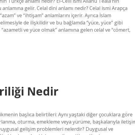
inin Türkçe anlamı nedir? El-Celil ismi Allahu Teala’nın
anlamına gelir. Celal dini anlamı nedir? Celal ismi Arapça
azam” ve “ihtişam” anlamlarını içerir. Ayrıca İslam
kelimesiyle de ilişkilidir ve bu bağlamda “yüce, yüce” gibi
, “azametli ve yüce olmak” anlamına gelen celal ve “cömert,
iliği Nedir
cikmenin başlıca belirtileri: Aynı yaştaki diğer çocuklara göre
lanma, oturma, emekleme veya yürüme, başkalarıyla iletişi
uygusal gelişim problemleri nelerdir? Duygusal ve