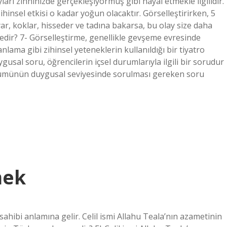
rı zihninizde gerçekleşiyormuş gibi hayal etmekle ilgilidir.
zihinsel etkisi o kadar yoğun olacaktır. Görselleştirirken, 5
ar, koklar, hisseder ve tadına bakarsa, bu olay size daha
edir? 7- Görselleştirme, genellikle gevşeme evresinde
lama gibi zihinsel yeteneklerin kullanıldığı bir tiyatro
usal soru, öğrencilerin içsel durumlarıyla ilgili bir sorudur
 bölümünün duygusal seviyesinde sorulması gereken soru
mek
ahibi anlamına gelir. Celil ismi Allahu Teala’nın azametinin