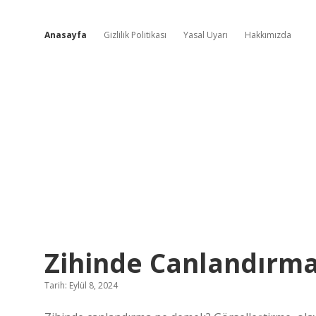
Anasayfa
Gizlilik Politikası
Yasal Uyarı
Hakkımızda
Günün
Zihinde Canlandırma
Fırsatı
Tarih: Eylül 8, 2024
Yazılar