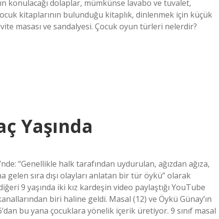
rın konulacağı dolaplar, mümkünse lavabo ve tuvalet,
çocuk kitaplarının bulunduğu kitaplık, dinlenmek için küçük
aktivite masası ve sandalyesi. Çocuk oyun türleri nelerdir?
aç Yaşında
de: “Genellikle halk tarafından uydurulan, ağızdan ağıza,
a gelen sıra dışı olayları anlatan bir tür öykü” olarak
diğeri 9 yaşında iki kız kardeşin video paylaştığı YouTube
kanallarından biri haline geldi. Masal (12) ve Öykü Günay’ın
an bu yana çocuklara yönelik içerik üretiyor. 9 sınıf masal