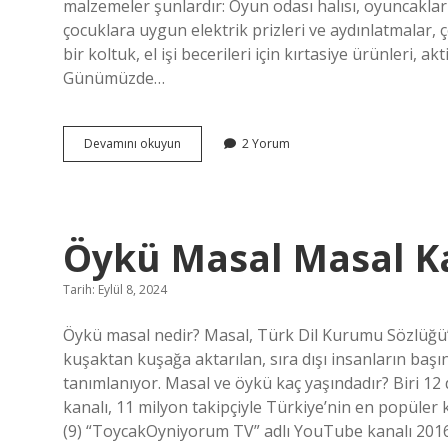
malzemeler şunlardır: Oyun odası halısı, oyuncakla
çocuklara uygun elektrik prizleri ve aydınlatmalar, 
bir koltuk, el işi becerileri için kırtasiye ürünleri, 
Günümüzde…
Çocuk
Devamını okuyun
2 Yorum
Oyun
Alanında
Neler
Olur
Öykü Masal Masal K
Tarih: Eylül 8, 2024
Öykü masal nedir? Masal, Türk Dil Kurumu Sözlüğü’n
kuşaktan kuşağa aktarılan, sıra dışı insanların başın
tanımlanıyor. Masal ve öykü kaç yaşındadır? Biri 12 
kanalı, 11 milyon takipçiyle Türkiye’nin en popüler 
(9) “ToycakOyniyorum TV” adlı YouTube kanalı 2016’d