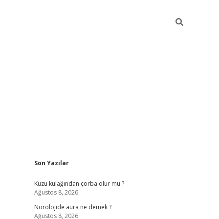
Sidebar
Son Yazılar
vdcasino güncel giriş
ilbet casino
ilbet yeni giriş
Betexper giriş
Kuzu kulağından çorba olur mu ?
Ağustos 8, 2026
Nörolojide aura ne demek ?
Ağustos 8, 2026