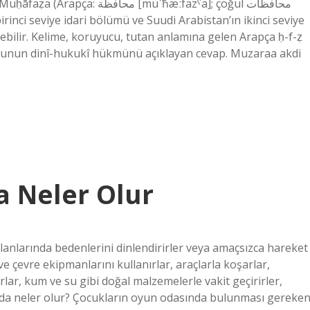
[muˈħæːfazˤa]; çoğul محافظات
rinci seviye idari bölümü ve Suudi Arabistan’ın ikinci seviye
ilebilir. Kelime, koruyucu, tutan anlamına gelen Arapça ḥ-f-ẓ
usunun dinî-hukukî hükmünü açıklayan cevap. Muzaraa akdi
 Neler Olur
lanlarında bedenlerini dinlendirirler veya amaçsızca hareket
ve çevre ekipmanlarını kullanırlar, araçlarla koşarlar,
arlar, kum ve su gibi doğal malzemelerle vakit geçirirler,
sında neler olur? Çocukların oyun odasında bulunması gereke