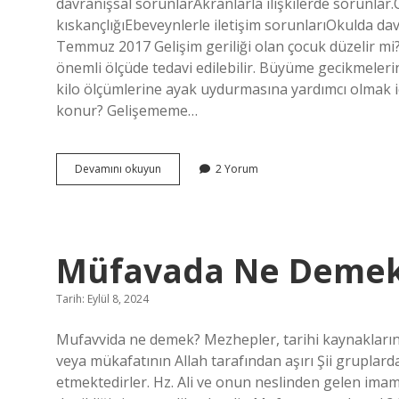
davranışsal sorunlarAkranlarla ilişkilerde sorunlar
kıskançlığıEbeveynlerle iletişim sorunlarıOkulda da
Temmuz 2017 Gelişim geriliği olan çocuk düzelir mi
önemli ölçüde tedavi edilebilir. Büyüme gecikmeleri
kilo ölçümlerine ayak uydurmasına yardımcı olmak içi
konur? Gelişememe…
Duygusal
Devamını okuyun
2 Yorum
Gelişim
Geriliği
Nedir
Müfavada Ne Deme
Tarih: Eylül 8, 2024
Mufavvida ne demek? Mezhepler, tarihi kaynaklarında,
veya mükafatının Allah tarafından aşırı Şii grupla
etmektedirler. Hz. Ali ve onun neslinden gelen imamla