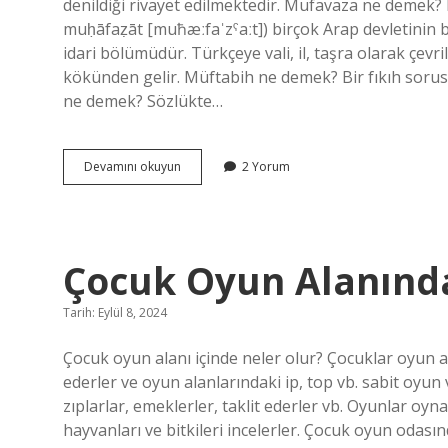
denildiği rivayet edilmektedir. Mufavaza ne demek? Muḥāfaẓa (Arapça: محافظة 
muḥāfaẓāt [muħæːfaˈzˤaːt]) birçok Arap devletinin bi
idari bölümüdür. Türkçeye vali, il, taşra olarak çevr
kökünden gelir. Müftabih ne demek? Bir fıkıh sor
ne demek? Sözlükte…
Müfavada
Devamını okuyun
2 Yorum
Ne
Demek
Çocuk Oyun Alanında
Tarih: Eylül 8, 2024
Çocuk oyun alanı içinde neler olur? Çocuklar oyun a
ederler ve oyun alanlarındaki ip, top vb. sabit oyun 
zıplarlar, emeklerler, taklit ederler vb. Oyunlar oyn
hayvanları ve bitkileri incelerler. Çocuk oyun oda