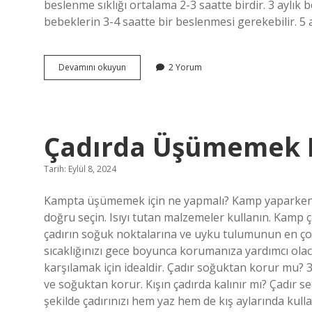
beslenme sıklığı ortalama 2-3 saatte birdir. 3 aylık b
bebeklerin 3-4 saatte bir beslenmesi gerekebilir. 5 
Yeni
Devamını okuyun
2 Yorum
Doğan
Bebek
Gece
Kaç
Saatte
Çadırda Üşümemek I
Bir
Emzirilmeli
Tarih: Eylül 8, 2024
Kampta üşümemek için ne yapmalı? Kamp yaparken d
doğru seçin. Isıyı tutan malzemeler kullanın. Kamp ça
çadırın soğuk noktalarına ve uyku tulumunun en ço
sıcaklığınızı gece boyunca korumanıza yardımcı olac
karşılamak için idealdir. Çadır soğuktan korur mu? 3 
ve soğuktan korur. Kışın çadırda kalınır mı? Çadır 
şekilde çadırınızı hem yaz hem de kış aylarında kulla