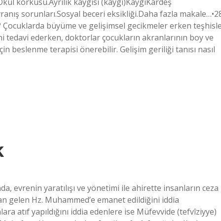
.Okul korkusu.Ayrılık kaygısı (kaygı)KaygıKardeş
vranış sorunları.Sosyal beceri eksikliği.Daha fazla makale…•2
? Çocuklarda büyüme ve gelişimsel gecikmeler erken teşhisl
ni tedavi ederken, doktorlar çocukların akranlarının boy ve
n beslenme terapisi önerebilir. Gelişim geriliği tanısı nasıl
k
 evrenin yaratılışı ve yönetimi ile ahirette insanların ceza
rdan gelen Hz. Muhammed’e emanet edildiğini iddia
ra atıf yapıldığını iddia edenlere ise Müfevvide (tefvîziyye)