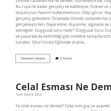
Zihinde canlandırma ne demek? Görselleştirme, olayla
Bu rüya ne kadar gerçekçi ve kaliteliyse, fiziksel ve 
duyunuzun hepsini kullanmalısınız. Olayı görür, duy
gerçekçi gelecektir. Dramada zihinde canlandırma n
gerçekleştirilen, hayal etme, düşünme, algılama ve an
tekniğidir. Duygusal soru nedir? Duygusal Soru: Duyg
ve yukarıda da belirtildiği gibi özellikle tartışma
türüdür. Okul Öncesi Eğitimde drama…
Zihinde
Devamını okuyun
2 Yorum
Canlandırma
Düzeyi
Nedir
Celal Esması Ne De
Tarih: Eylül 8, 2024
Ya celal esması ne demek? Celal ismi güç ve azamet s