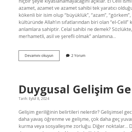
hiçbir şeyle kıyaslanamayacağını açıklar. El Celil ism
azamet, azamet ve azamet sahibi tek yaratıcı olduğu 
kökenli bir isim olup “büyüklük”, “azam”, “görkem”, “
kültüründe Allah’ın sıfatlarından biri olan “el-Celil” 
anlamlara sahiptir. Celal sahibi ne demek? Sözlükte
merhametli, asil ve şerefli olmak” anlamına…
Celal
Devamını okuyun
2 Yorum
Esması
Ne
Demek
Duygusal Gelişim Ger
Tarih: Eylül 8, 2024
Gelişim geriliğinin belirtileri nelerdir? Gelişimsel ge
daha yavaş öğrenme ve gelişme, çok daha geç yuvar
kurma veya sosyalleşme zorluğu. Diğer noktalar… D