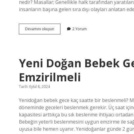
nedir? Masallar; Genellikle halk tarafından yaratılan
insanların başına gelen sıra dışı olayları anlatan ed
Öykü
Devamını okuyun
2 Yorum
Masal
Masal
Kaç
Yaşında
Yeni Doğan Bebek Ge
Emzirilmeli
Tarih: Eylül 8, 2024
Yenidoğan bebek gece kaç saatte bir beslenmeli? M
döneminde geceleri beslenmek gerekir. Üç saat içind
kapasitesi arttıkça bu sık beslenme ihtiyacı ortada
Bebeğin yeterli beslenmesini uygun emzirme ile sağ
uyusa bile hemen uyanır. Yenidoğanlar günde 2 gün