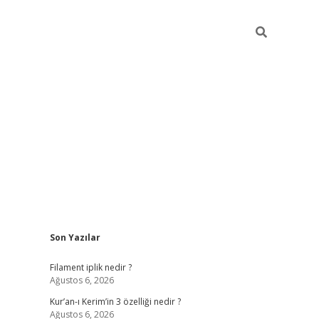
Sidebar
Son Yazılar
betci
vdcasino güncel giriş
ilbet casino
ilbet yeni giriş
B
Filament iplik nedir ?
Ağustos 6, 2026
Kur’an-ı Kerim’in 3 özelliği nedir ?
Ağustos 6, 2026