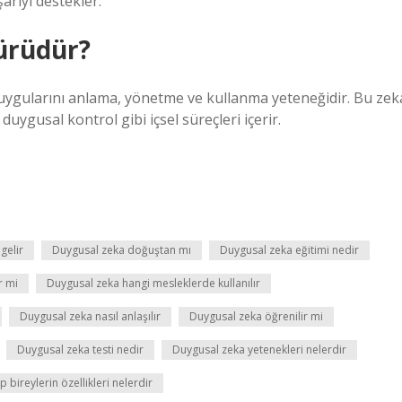
arıyı destekler.
ürüdür?
i duygularını anlama, yönetme ve kullanma yeteneğidir. Bu zek
duygusal kontrol gibi içsel süreçleri içerir.
gelir
Duygusal zeka doğuştan mı
Duygusal zeka eğitimi nedir
r mi
Duygusal zeka hangi mesleklerde kullanılır
Duygusal zeka nasıl anlaşılır
Duygusal zeka öğrenilir mi
Duygusal zeka testi nedir
Duygusal zeka yetenekleri nelerdir
 bireylerin özellikleri nelerdir