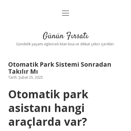
menüyü
Anasayfa
aç
Gizlilik Politikası
Günün Fırsatı
Yasal Uyarı
Gündelik yaşamı eğlenceli kılan kısa ve dikkat çekici içerikler.
Hakkımızda
Otomatik Park Sistemi Sonradan
Takılır Mı
Tarih: Şubat 25, 2025
Otomatik park
asistanı hangi
araçlarda var?