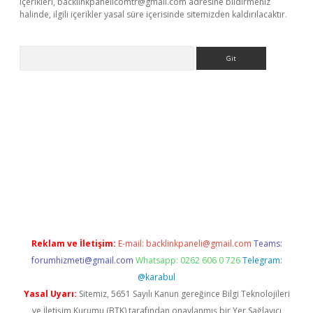
içerikleri,
backlinkpanelicomtr@gmail.com
adresine bildirmeniz
halinde, ilgili içerikler yasal süre içerisinde sitemizden kaldırılacaktır.
Arama
iriş adresi
betexper.xyz
m elexbet
Reklam ve İletişim:
E-mail:
backlinkpaneli@gmail.com
Teams:
forumhizmeti@gmail.com
Whatsapp: 0262 606 0 726
Telegram:
@karabul
Yasal Uyarı:
Sitemiz, 5651 Sayılı Kanun gereğince Bilgi Teknolojileri
ve İletişim Kurumu (BTK) tarafından onaylanmış bir Yer Sağlayıcı