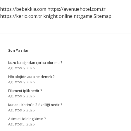
https://bebekkia.com
https://avenuehotel.com.tr
https://kerio.com.tr
knight online
nttgame
Sitemap
Sidebar
Son Yazılar
Kuzu kulağından çorba olur mu ?
Ağustos 8, 2026
Nörolojide aura ne demek ?
Ağustos 8, 2026
Filament iplik nedir ?
Ağustos 6, 2026
Kur’an-ı Kerim’in 3 özelliği nedir ?
Ağustos 6, 2026
Azimut Holding kimin ?
Ağustos 5, 2026