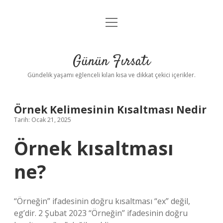
menüyü
Anasayfa
aç
Gizlilik Politikası
Günün Fırsatı
Yasal Uyarı
Gündelik yaşamı eğlenceli kılan kısa ve dikkat çekici içerikler.
Hakkımızda
Örnek Kelimesinin Kısaltması Nedir
Tarih: Ocak 21, 2025
Örnek kısaltması
ne?
“Örneğin” ifadesinin doğru kısaltması “ex” değil,
eg’dir. 2 Şubat 2023 “Örneğin” ifadesinin doğru