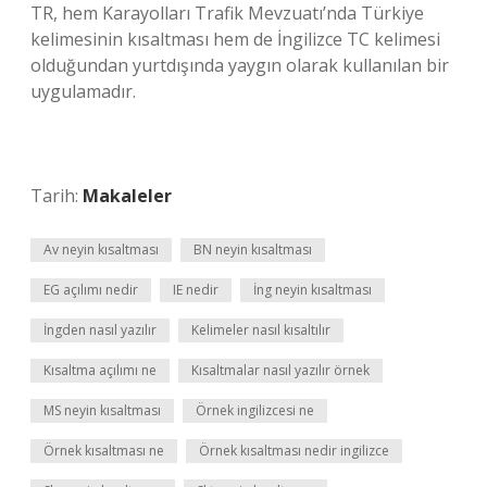
TR, hem Karayolları Trafik Mevzuatı’nda Türkiye
kelimesinin kısaltması hem de İngilizce TC kelimesi
olduğundan yurtdışında yaygın olarak kullanılan bir
uygulamadır.
Tarih:
Makaleler
Av neyin kısaltması
BN neyin kısaltması
EG açılımı nedir
IE nedir
İng neyin kısaltması
İngden nasıl yazılır
Kelimeler nasıl kısaltılır
Kısaltma açılımı ne
Kısaltmalar nasıl yazılır örnek
MS neyin kısaltması
Örnek ingilizcesi ne
Örnek kısaltması ne
Örnek kısaltması nedir ingilizce