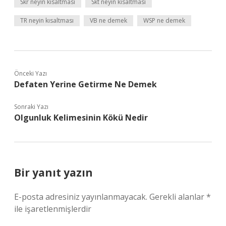
Skr neyin kısaltması
Skt neyin kısaltması
TR neyin kısaltması
VB ne demek
WSP ne demek
Önceki Yazı
Defaten Yerine Getirme Ne Demek
Sonraki Yazı
Olgunluk Kelimesinin Kökü Nedir
Bir yanıt yazın
E-posta adresiniz yayınlanmayacak.
Gerekli alanlar
*
ile işaretlenmişlerdir