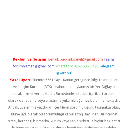
r giriş adresi
betexper.xyz
m elexbet
Reklam ve İletişim:
E-mail:
backlinkpaneli@gmail.com
Teams:
forumhizmeti@gmail.com
Whatsapp: 0262 606 0 726
Telegram:
@karabul
Yasal Uyarı:
Sitemiz, 5651 Sayılı Kanun gereğince Bilgi Teknolojileri
ve İletişim Kurumu (BTK) tarafından onaylanmış bir Yer Sağlayıcı
olarak hizmet vermektedir. Bu nedenle, sitedeki içerikleri proaktif
olarak denetleme veya araştırma yükümlülüğümüz bulunmamaktadır.
Ancak, üyelerimiz yazdıkları içeriklerin sorumluluğunu taşımakta olup,
siteye üye olarak bu sorumluluğu kabul etmiş sayılırlar. Bu internet
sitesi, herhangi bir marka, kurum veya şahıs şirketi ile hiçbir bağlantısı
bulunmamaktadır. Sitede yalnızca kendi hazırladığımız makaleler