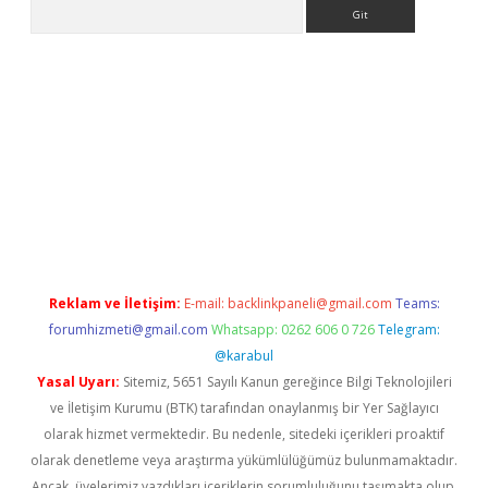
Arama
 giriş adresi
betexper.xyz
m elexbet
Reklam ve İletişim:
E-mail:
backlinkpaneli@gmail.com
Teams:
forumhizmeti@gmail.com
Whatsapp: 0262 606 0 726
Telegram:
@karabul
Yasal Uyarı:
Sitemiz, 5651 Sayılı Kanun gereğince Bilgi Teknolojileri
ve İletişim Kurumu (BTK) tarafından onaylanmış bir Yer Sağlayıcı
olarak hizmet vermektedir. Bu nedenle, sitedeki içerikleri proaktif
olarak denetleme veya araştırma yükümlülüğümüz bulunmamaktadır.
Ancak, üyelerimiz yazdıkları içeriklerin sorumluluğunu taşımakta olup,