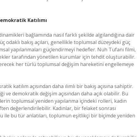
 Demokratik Katılımı
inamikleri bağlamında nasıl farklı şekilde algılandığına dair
üç odaklı bakış açıları, genellikle toplumsal düzeydeki güç
msal yapılanmaları güçlendirmeyi hedefler. Nuh Tufanı filmi,
ekler tarafından yönetilen kurumlar için tehdit oluşturabilir.
r verecek her türlü toplumsal değişim hareketini engellemeye
atik katılım açısından daha ılımlı bir bakış açısına sahiptir.
iği ve demokratik değişim açısından daha açık olabilir. Bu
erin toplumsal yeniden yapılanma içindeki rolleri, kadın
ten değerlendirilebilir. Kadınlar, bir felaket sonrası
le bu tür anlatıları, toplumun eşitlikçi bir biçimde yeniden