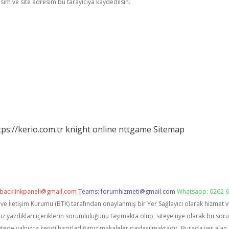
im ve site adresim bu tarayıcıya kaydedilsin.
tps://kerio.com.tr
knight online
nttgame
Sitemap
backlinkpaneli@gmail.com
Teams:
forumhizmeti@gmail.com
Whatsapp: 0262 6
i ve İletişim Kurumu (BTK) tarafından onaylanmış bir Yer Sağlayıcı olarak hizmet 
zdıkları içeriklerin sorumluluğunu taşımakta olup, siteye üye olarak bu sorumlu
itede yalnızca kendi hazırladığımız makaleler paylaşılmaktadır. Burada yer alan 