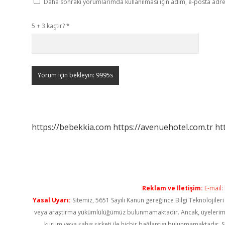
Daha sonraki yorumlarımda kullanılması için adım, e-posta adres
5 + 3 kaçtır?
*
https://bebekkia.com
https://avenuehotel.com.tr
ht
Reklam ve İletişim:
E-mail:
Yasal Uyarı:
Sitemiz, 5651 Sayılı Kanun gereğince Bilgi Teknolojiler
veya araştırma yükümlülüğümüz bulunmamaktadır. Ancak, üyelerimiz ya
kurum veya şahıs şirketi ile hiçbir bağlantısı bulunmamaktadır. S