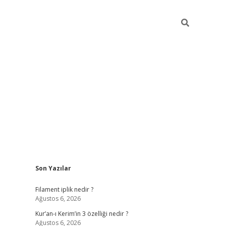
Sidebar
Son Yazılar
etci
vdcasino güncel giriş
ilbet casino
ilbet yeni giriş
Betexper g
Filament iplik nedir ?
Ağustos 6, 2026
Kur’an-ı Kerim’in 3 özelliği nedir ?
Ağustos 6, 2026