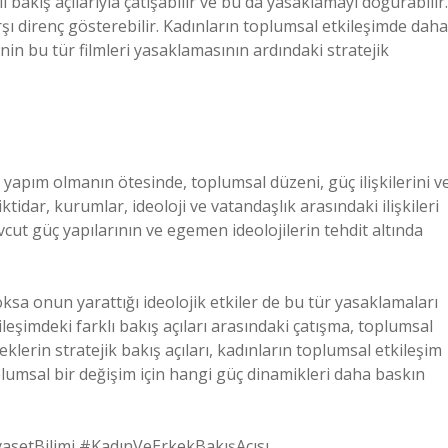
ı bakış açılarıyla çatışabilir ve bu da yasaklamayı doğurabilir.
rşı direnç gösterebilir. Kadınların toplumsal etkileşimde daha
nin bu tür filmleri yasaklamasının ardındaki stratejik
 yapım olmanın ötesinde, toplumsal düzeni, güç ilişkilerini v
iktidar, kurumlar, ideoloji ve vatandaşlık arasındaki ilişkileri
vcut güç yapılarının ve egemen ideolojilerin tehdit altında
, yoksa onun yarattığı ideolojik etkiler de bu tür yasaklamaları
leşimdeki farklı bakış açıları arasındaki çatışma, toplumsal
lerin stratejik bakış açıları, kadınların toplumsal etkileşim
plumsal bir değişim için hangi güç dinamikleri daha baskın
yasetBilimi #KadınVeErkekBakışAçısı