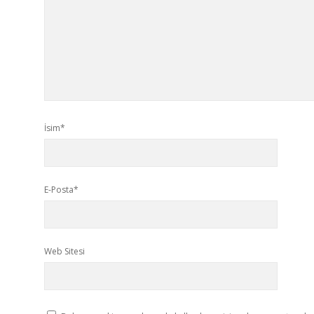
İsim*
E-Posta*
Web Sitesi