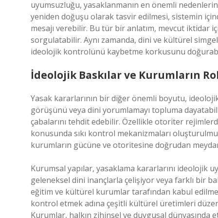
uyumsuzluğu, yasaklanmanın en önemli nedenlerinde
yeniden doğuşu olarak tasvir edilmesi, sistemin içi
mesajı verebilir. Bu tür bir anlatım, mevcut iktidar i
sorgulatabilir. Aynı zamanda, dini ve kültürel simgele
ideolojik kontrolünü kaybetme korkusunu doğurabil
İdeolojik Baskılar ve Kurumların Ro
Yasak kararlarının bir diğer önemli boyutu, ideolojik 
görüşünü veya dini yorumlamayı topluma dayatabili
çabalarını tehdit edebilir. Özellikle otoriter rejimlerd
konusunda sıkı kontrol mekanizmaları oluşturulmuş ol
kurumların gücüne ve otoritesine doğrudan meydan
Kurumsal yapılar, yasaklama kararlarını ideolojik uy
geleneksel dini inançlarla çelişiyor veya farklı bir 
eğitim ve kültürel kurumlar tarafından kabul edilmem
kontrol etmek adına çeşitli kültürel üretimleri düzen
Kurumlar, halkın zihinsel ve duygusal dünyasında etki