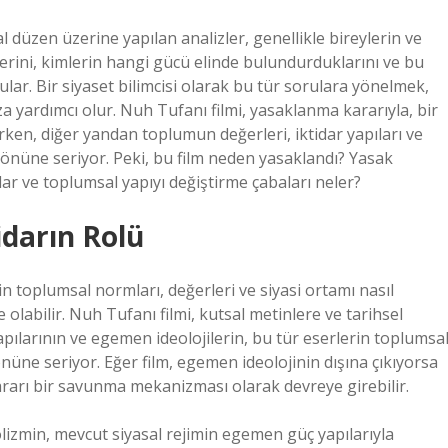
l düzen üzerine yapılan analizler, genellikle bireylerin ve
lerini, kimlerin hangi gücü elinde bulundurduklarını ve bu
ular. Bir siyaset bilimcisi olarak bu tür sorulara yönelmek,
a yardımcı olur. Nuh Tufanı filmi, yasaklanma kararıyla, bir
ırken, diğer yandan toplumun değerleri, iktidar yapıları ve
r önüne seriyor. Peki, bu film neden yasaklandı? Yasak
ılar ve toplumsal yapıyı değiştirme çabaları neler?
tidarın Rolü
nin toplumsal normları, değerleri ve siyasi ortamı nasıl
 olabilir. Nuh Tufanı filmi, kutsal metinlere ve tarihsel
pılarının ve egemen ideolojilerin, bu tür eserlerin toplumsa
nüne seriyor. Eğer film, egemen ideolojinin dışına çıkıyorsa
ararı bir savunma mekanizması olarak devreye girebilir.
lizmin, mevcut siyasal rejimin egemen güç yapılarıyla