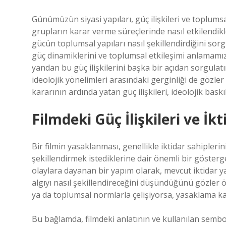
Günümüzün siyasi yapıları, güç ilişkileri ve toplumsa
grupların karar verme süreçlerinde nasıl etkilendik
gücün toplumsal yapıları nasıl şekillendirdiğini sorg
güç dinamiklerini ve toplumsal etkileşimi anlamamız
yandan bu güç ilişkilerini başka bir açıdan sorgulat
ideolojik yönelimleri arasındaki gerginliği de gözle
kararının ardında yatan güç ilişkileri, ideolojik bask
Filmdeki Güç İlişkileri ve İk
Bir filmin yasaklanması, genellikle iktidar sahipleri
şekillendirmek istediklerine dair önemli bir gösterge
olaylara dayanan bir yapım olarak, mevcut iktidar ya
algıyı nasıl şekillendireceğini düşündüğünü gözler ö
ya da toplumsal normlarla çelişiyorsa, yasaklama k
Bu bağlamda, filmdeki anlatının ve kullanılan sembo