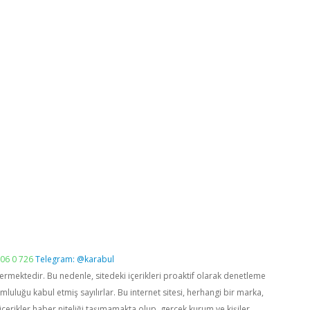
06 0 726
Telegram: @karabul
vermektedir. Bu nedenle, sitedeki içerikleri proaktif olarak denetleme
luğu kabul etmiş sayılırlar. Bu internet sitesi, herhangi bir marka,
içerikler haber niteliği taşımamakta olup, gerçek kurum ve kişiler