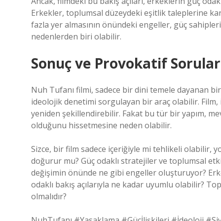
Ancak, filmdeki bu bakış açıları, erkeklerin güç odakl
Erkekler, toplumsal düzeydeki eşitlik taleplerine ka
fazla yer almasının önündeki engeller, güç sahipleri
nedenlerden biri olabilir.
Sonuç ve Provokatif Sorular
Nuh Tufanı filmi, sadece bir dini temele dayanan bir
ideolojik denetimi sorgulayan bir araç olabilir. Film, 
yeniden şekillendirebilir. Fakat bu tür bir yapım, me
olduğunu hissetmesine neden olabilir.
Sizce, bir film sadece içeriğiyle mi tehlikeli olabilir
doğurur mu? Güç odaklı stratejiler ve toplumsal etki
değişimin önünde ne gibi engeller oluşturuyor? Erkek
odaklı bakış açılarıyla ne kadar uyumlu olabilir? To
olmalıdır?
NuhTufanı #Yasaklama #Güçİlişkileri #İdeoloji #Si