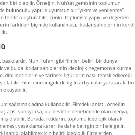
n biri olabilir. Örneğin, Nuh’un gemisinin toplumun
nde bulunduğu yapı ile uyumsuz bir “yıkım ve yenilenme”
çin tehdit oluşturabilir, çünkü toplumsal yapıyı ve değerleri
rin farklı bir biçimde kullanılması, iktidar sahiplerinin kendi
ir.
lü
baskılardır. Nuh Tufanı gibi filmler, belirli bir dünya
r ve bu da iktidar sahiplerinin ideolojik hegemonya kurma
e, dini metinlerin ve tarihsel figürlerin nasıl temsil edileceği
abilir. Film, dini simgelerle ilgili tartışmalar yaratarak, bu
 okuyabilir.
um sağlamak adına kullanabilir. Filmdeki anlatı, örneğin
bakış açısı sunuyorsa, bu, devletin denetiminde olan medya,
iş olabilir. Burada, iktidarın, toplumu ideolojik olarak
lemesi, yasaklama kararı ile daha belirgin bir hale gelir.
 sahibi olabilmek için belirli ideolojik filtrelerden