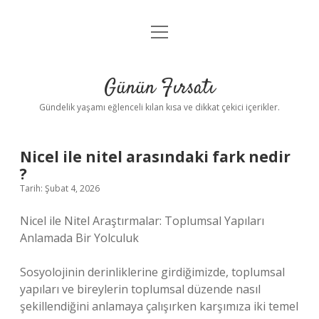
menüyü
Anasayfa
aç
Gizlilik Politikası
Günün Fırsatı
Yasal Uyarı
Gündelik yaşamı eğlenceli kılan kısa ve dikkat çekici içerikler.
Hakkımızda
Nicel ile nitel arasındaki fark nedir
?
Tarih: Şubat 4, 2026
Nicel ile Nitel Araştırmalar: Toplumsal Yapıları
Anlamada Bir Yolculuk
Sosyolojinin derinliklerine girdiğimizde, toplumsal
yapıları ve bireylerin toplumsal düzende nasıl
şekillendiğini anlamaya çalışırken karşımıza iki temel