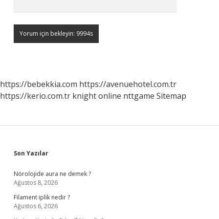
https://bebekkia.com
https://avenuehotel.com.tr
https://kerio.com.tr
knight online
nttgame
Sitemap
Sidebar
Son Yazılar
Nörolojide aura ne demek ?
Ağustos 8, 2026
Filament iplik nedir ?
Ağustos 6, 2026