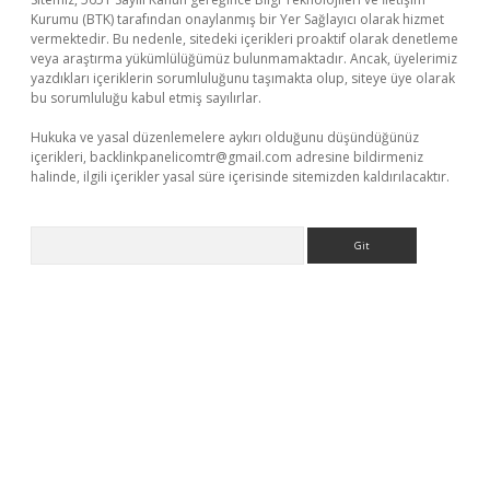
Kurumu (BTK) tarafından onaylanmış bir Yer Sağlayıcı olarak hizmet
vermektedir. Bu nedenle, sitedeki içerikleri proaktif olarak denetleme
veya araştırma yükümlülüğümüz bulunmamaktadır. Ancak, üyelerimiz
yazdıkları içeriklerin sorumluluğunu taşımakta olup, siteye üye olarak
bu sorumluluğu kabul etmiş sayılırlar.
Hukuka ve yasal düzenlemelere aykırı olduğunu düşündüğünüz
içerikleri,
backlinkpanelicomtr@gmail.com
adresine bildirmeniz
halinde, ilgili içerikler yasal süre içerisinde sitemizden kaldırılacaktır.
Arama
er giriş adresi
betexper.xyz
m elexbet