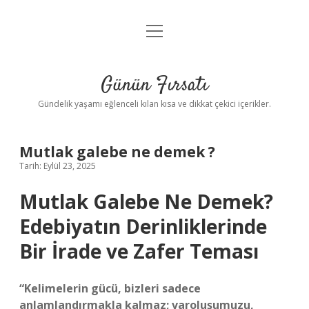
menüyü
Anasayfa
aç
Gizlilik Politikası
Günün Fırsatı
Yasal Uyarı
Gündelik yaşamı eğlenceli kılan kısa ve dikkat çekici içerikler.
Hakkımızda
Mutlak galebe ne demek ?
Tarih: Eylül 23, 2025
Mutlak Galebe Ne Demek?
Edebiyatın Derinliklerinde
Bir İrade ve Zafer Teması
“Kelimelerin gücü, bizleri sadece
anlamlandırmakla kalmaz; varoluşumuzu,