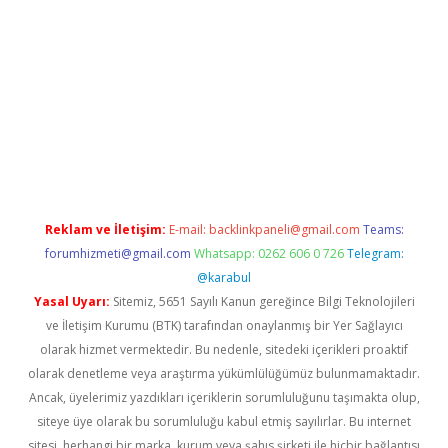
er giriş adresi
betexper.xyz
m elexbet
Reklam ve İletişim:
E-mail:
backlinkpaneli@gmail.com
Teams:
forumhizmeti@gmail.com
Whatsapp: 0262 606 0 726
Telegram:
@karabul
Yasal Uyarı:
Sitemiz, 5651 Sayılı Kanun gereğince Bilgi Teknolojileri
ve İletişim Kurumu (BTK) tarafından onaylanmış bir Yer Sağlayıcı
olarak hizmet vermektedir. Bu nedenle, sitedeki içerikleri proaktif
olarak denetleme veya araştırma yükümlülüğümüz bulunmamaktadır.
Ancak, üyelerimiz yazdıkları içeriklerin sorumluluğunu taşımakta olup,
siteye üye olarak bu sorumluluğu kabul etmiş sayılırlar. Bu internet
sitesi, herhangi bir marka, kurum veya şahıs şirketi ile hiçbir bağlantısı