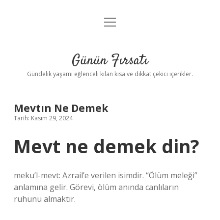
menüyü
Anasayfa
aç
Gizlilik Politikası
Günün Fırsatı
Yasal Uyarı
Gündelik yaşamı eğlenceli kılan kısa ve dikkat çekici içerikler.
Hakkımızda
Mevtın Ne Demek
Tarih: Kasım 29, 2024
Mevt ne demek din?
meku’l-mevt: Azrail’e verilen isimdir. “Ölüm meleği”
anlamına gelir. Görevi, ölüm anında canlıların
ruhunu almaktır.