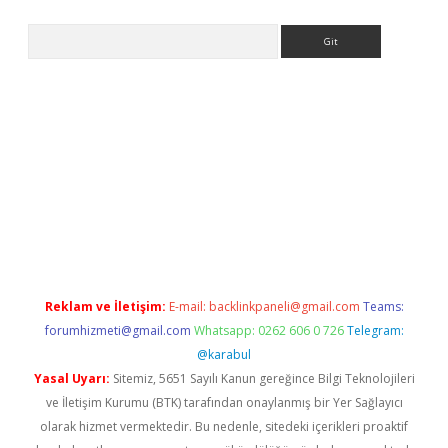
Arama
r giriş adresi
betexper.xyz
m elexbet
Reklam ve İletişim:
E-mail:
backlinkpaneli@gmail.com
Teams:
forumhizmeti@gmail.com
Whatsapp: 0262 606 0 726
Telegram:
@karabul
Yasal Uyarı:
Sitemiz, 5651 Sayılı Kanun gereğince Bilgi Teknolojileri
ve İletişim Kurumu (BTK) tarafından onaylanmış bir Yer Sağlayıcı
olarak hizmet vermektedir. Bu nedenle, sitedeki içerikleri proaktif