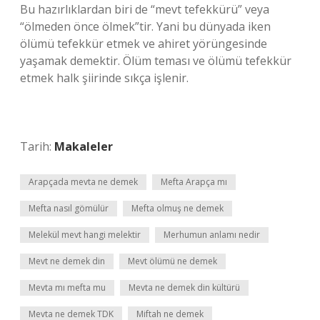
Bu hazırlıklardan biri de “mevt tefekkürü” veya
“ölmeden önce ölmek”tir. Yani bu dünyada iken
ölümü tefekkür etmek ve ahiret yörüngesinde
yaşamak demektir. Ölüm teması ve ölümü tefekkür
etmek halk şiirinde sıkça işlenir.
Tarih:
Makaleler
Arapçada mevta ne demek
Mefta Arapça mı
Mefta nasıl gömülür
Mefta olmuş ne demek
Melekül mevt hangi melektir
Merhumun anlamı nedir
Mevt ne demek din
Mevt ölümü ne demek
Mevta mı mefta mu
Mevta ne demek din kültürü
Mevta ne demek TDK
Miftah ne demek