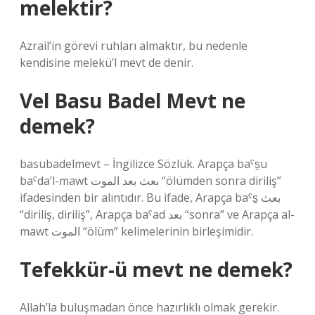
melektir?
Azrail’in görevi ruhları almaktır, bu nedenle
kendisine melekü’l mevt de denir.
Vel Basu Badel Mevt ne
demek?
basubadelmevt – İngilizce Sözlük. Arapça baˁs̠u
baˁda’l-mawt بعث بعد الموت “ölümden sonra diriliş”
ifadesinden bir alıntıdır. Bu ifade, Arapça baˁs̠ بعث
“diriliş, diriliş”, Arapça baˁad بعد “sonra” ve Arapça al-
mawt الموت “ölüm” kelimelerinin birleşimidir.
Tefekkür-ü mevt ne demek?
Allah’la buluşmadan önce hazırlıklı olmak gerekir.