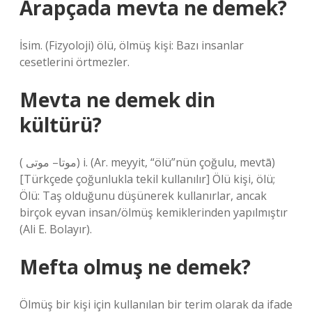
Arapçada mevta ne demek?
İsim. (Fizyoloji) ölü, ölmüş kişi: Bazı insanlar
cesetlerini örtmezler.
Mevta ne demek din
kültürü?
( ﻣﻮﺗﺎ– ﻣﻮﺗﻰ) i. (Ar. meyyit, “ölü”nün çoğulu, mevtā)
[Türkçede çoğunlukla tekil kullanılır] Ölü kişi, ölü;
Ölü: Taş olduğunu düşünerek kullanırlar, ancak
birçok eyvan insan/ölmüş kemiklerinden yapılmıştır
(Ali E. Bolayır).
Mefta olmuş ne demek?
Ölmüş bir kişi için kullanılan bir terim olarak da ifade