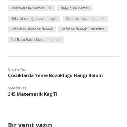
Müteveffa ne demek TDK
Naaşını ne demek
Sekerat olduğu nasıl anlaşılır
Sekeratı mevt ne demek
Tefekkürü mevt ne demek
Vefat ne demek Osmanlıca
Vel Basu Badel Mevt ne demek
Önceki Yazı
Çocuklarda Yeme Bozukluğu Hangi Bölüm
Sonraki Yazı
345 Matematik Kaç Tl
Bir yanıt yazın