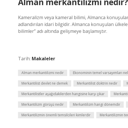
Alman merkantilizmi nedir?
Kameralizm veya kameral bilimi, Almanca konuşulan 
adlandırılan idari bilgidir. Almanca konuşulan ülkel
bilimler” adı altında gelişmeye başlamıştır.
Tarih:
Makaleler
Alman merkantilizmi nedir
Ekonominin temel varsayımları nel
Merkantilist devlet ne demek
Merkantilist doktrin nedir
Merkantilistler aşağıdakilerden hangisine karşı çıkar
Merkantil
Merkantilizm görüşü nedir
Merkantilizm hangi dönemdir
Merkantilizmin önemli temsilcileri kimlerdir
Merkantilizmin tem