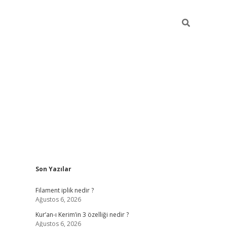
Sidebar
Son Yazılar
tci
vdcasino güncel giriş
ilbet casino
ilbet yeni giriş
Betexper gi
Filament iplik nedir ?
Ağustos 6, 2026
Kur’an-ı Kerim’in 3 özelliği nedir ?
Ağustos 6, 2026