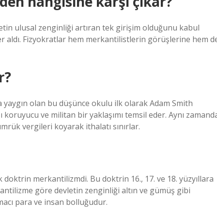
den hangisine karşı çıkar?
etin ulusal zenginliği artıran tek girişim olduğunu kabul
ler aldı. Fizyokratlar hem merkantilistlerin görüşlerine hem d
r?
da yaygın olan bu düşünce okulu ilk olarak Adam Smith
şı koruyucu ve militan bir yaklaşımı temsil eder. Aynı zamand
rük vergileri koyarak ithalatı sınırlar.
ktrin merkantilizmdi. Bu doktrin 16., 17. ve 18. yüzyıllara
kantilizme göre devletin zenginliği altın ve gümüş gibi
macı para ve insan bolluğudur.