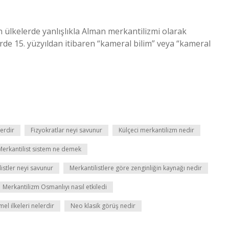
ülkelerde yanlışlıkla Alman merkantilizmi olarak
erde 15. yüzyıldan itibaren “kameral bilim” veya “kameral
erdir
Fizyokratlar neyi savunur
Külçeci merkantilizm nedir
Merkantilist sistem ne demek
istler neyi savunur
Merkantilistlere göre zenginliğin kaynağı nedir
Merkantilizm Osmanlıyı nasıl etkiledi
el ilkeleri nelerdir
Neo klasik görüş nedir