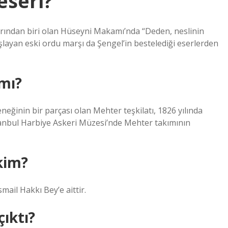
eseri?
arından biri olan Hüseyni Makamı’nda “Deden, neslinin
şlayan eski ordu marşı da Şengel’in bestelediği eserlerden
mı?
eğinin bir parçası olan Mehter teşkilatı, 1826 yılında
 İstanbul Harbiye Askeri Müzesi’nde Mehter takımının
kim?
ail Hakkı Bey’e aittir.
çıktı?