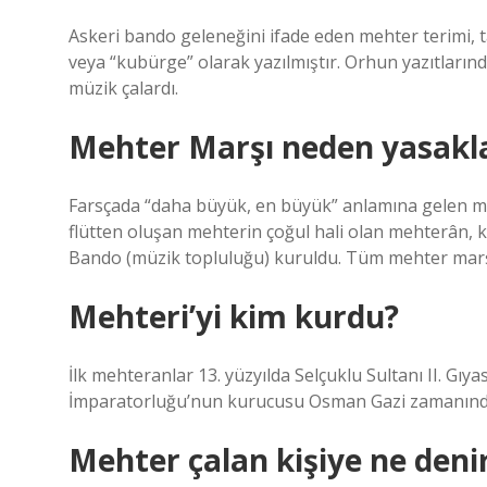
Askeri bando geleneğini ifade eden mehter terimi,
veya “kubürge” olarak yazılmıştır. Orhun yazıtların
müzik çalardı.
Mehter Marşı neden yasakl
Farsçada “daha büyük, en büyük” anlamına gelen mih
flütten oluşan mehterin çoğul hali olan mehterân, k
Bando (müzik topluluğu) kuruldu. Tüm mehter marşla
Mehteri’yi kim kurdu?
İlk mehteranlar 13. yüzyılda Selçuklu Sultanı II. 
İmparatorluğu’nun kurucusu Osman Gazi zamanında 
Mehter çalan kişiye ne deni