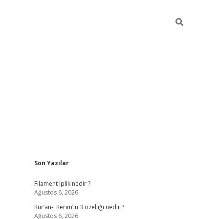
Sidebar
Son Yazılar
dcasino güncel giriş
ilbet casino
ilbet yeni giriş
Betexper giriş 
Filament iplik nedir ?
Ağustos 6, 2026
Kur’an-ı Kerim’in 3 özelliği nedir ?
Ağustos 6, 2026