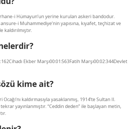
ldu?
hane-i Hümayun’un yerine kurulan askeri bandodur.
Mansure-i Muhammediye’nin yapısına, kıyafet, teçhizat ve
kaldırılmıştır.
nelerdir?
:162Cihadı Ekber Marşı00:01:563Fatih Marşı00:02:344Devlet
sözü kime ait?
 Ocağı’nı kaldırmasıyla yasaklanmış, 1914’te Sultan II.
tekrar yayınlanmıştır. “Ceddin deden” ile başlayan metin,
ır.
denir?