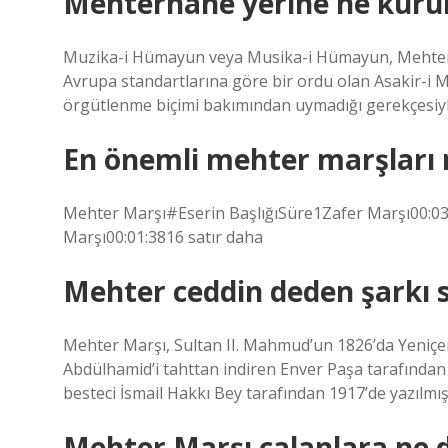
Mehterhane yerine ne kuru
Muzika-i Hümayun veya Musika-i Hümayun, Mehter
Avrupa standartlarına göre bir ordu olan Asakir-i 
örgütlenme biçimi bakımından uymadığı gerekçesiyle 
En önemli mehter marşları 
Mehter Marşı#Eserin BaşlığıSüre1Zafer Marşı00:03
Marşı00:01:3816 satır daha
Mehter ceddin deden şarkı 
Mehter Marşı, Sultan II. Mahmud’un 1826’da Yeniçeri
Abdülhamid’i tahttan indiren Enver Paşa tarafından 
besteci İsmail Hakkı Bey tarafından 1917’de yazılmışt
Mehter Marşı çalanlara ne 