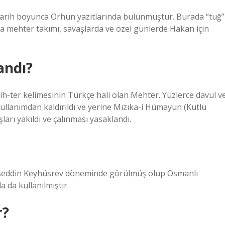
 tarih boyunca Orhun yazıtlarında bulunmuştur. Burada “tuğ”
da mehter takımı, savaşlarda ve özel günlerde Hakan için
andı?
-ter kelimesinin Türkçe hali olan Mehter. Yüzlerce davul v
ullanımdan kaldırıldı ve yerine Mızıka-i Hümayun (Kutlu
rı yakıldı ve çalınması yasaklandı.
Gıyaseddin Keyhüsrev döneminde görülmüş olup Osmanlı
da kullanılmıştır.
r?