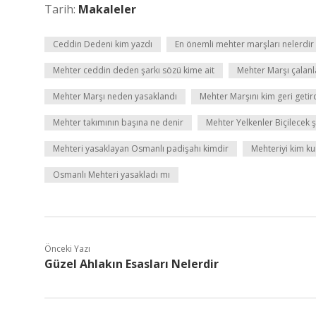
Tarih:
Makaleler
Ceddin Dedeni kim yazdı
En önemli mehter marşları nelerdir
Mehter ceddin deden şarkı sözü kime ait
Mehter Marşı çalanl
Mehter Marşı neden yasaklandı
Mehter Marşını kim geri getir
Mehter takımının başına ne denir
Mehter Yelkenler Biçilecek ş
Mehteri yasaklayan Osmanlı padişahı kimdir
Mehteriyi kim k
Osmanlı Mehteri yasakladı mı
Önceki Yazı
Güzel Ahlakın Esasları Nelerdir