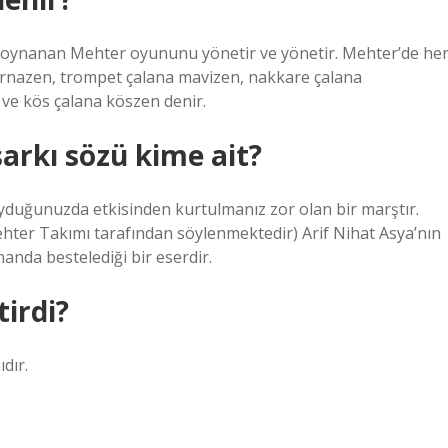
e oynanan Mehter oyununu yönetir ve yönetir. Mehter’de he
 zurnazen, trompet çalana mavizen, nakkare çalana
 ve kös çalana köszen denir.
şarkı sözü kime ait?
Duyduğunuzda etkisinden kurtulmanız zor olan bir marştır.
ter Takımı tarafından söylenmektedir) Arif Nihat Asya’nın
manda bestelediği bir eserdir.
tirdi?
dır.