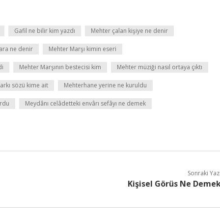
Gafil ne bilir kim yazdı
Mehter çalan kişiye ne denir
ara ne denir
Mehter Marşı kimin eseri
di
Mehter Marşının bestecisi kim
Mehter müziği nasıl ortaya çıktı
arkı sözü kime ait
Mehterhane yerine ne kuruldu
urdu
Meydânı celâdetteki envârı sefâyı ne demek
Sonraki Yaz
Kişisel Görüs Ne Deme