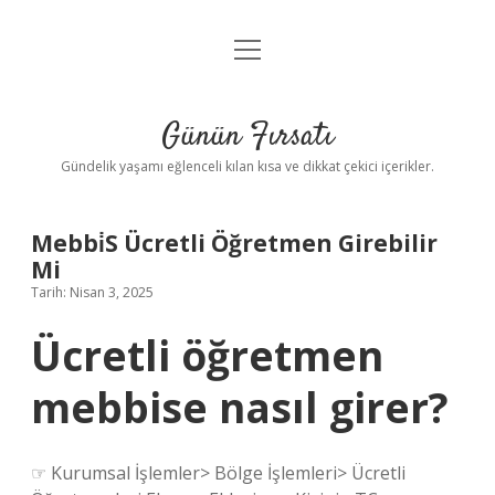
menüyü
Anasayfa
aç
Gizlilik Politikası
Günün Fırsatı
Yasal Uyarı
Gündelik yaşamı eğlenceli kılan kısa ve dikkat çekici içerikler.
Hakkımızda
Mebbi̇S Ücretli Öğretmen Girebilir
Mi
Tarih: Nisan 3, 2025
Ücretli öğretmen
mebbise nasıl girer?
☞ Kurumsal İşlemler> Bölge İşlemleri> Ücretli