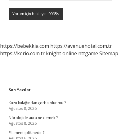
https://bebekkia.com
https://avenuehotel.com.tr
https://kerio.com.tr
knight online
nttgame
Sitemap
Sidebar
Son Yazılar
Kuzu kulağından çorba olur mu ?
Ağustos 8, 2026
Nörolojide aura ne demek ?
Ağustos 8, 2026
Filament iplik nedir ?
Ağustos 6, 2026