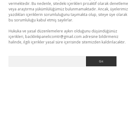
vermektedir. Bu nedenle, sitedeki içerikleri proaktif olarak denetleme
veya araştırma yükümlülüğümüz bulunmamaktadır. Ancak, üyelerimiz
yazdıkları içeriklerin sorumluluğunu taşımakta olup, siteye üye olarak
bu sorumluluğu kabul etmiş sayılırlar.
Hukuka ve yasal düzenlemelere aykırı olduğunu düşündüğünüz
içerikleri,
backlinkpanelicomtr@gmail.com
adresine bildirmeniz
halinde, ilgili içerikler yasal süre içerisinde sitemizden kaldırılacaktır.
Arama
exper giriş adresi
betexper.xyz
m elexbet