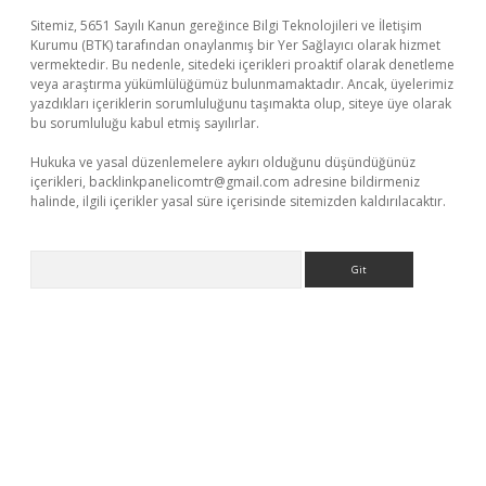
Sitemiz, 5651 Sayılı Kanun gereğince Bilgi Teknolojileri ve İletişim
Kurumu (BTK) tarafından onaylanmış bir Yer Sağlayıcı olarak hizmet
vermektedir. Bu nedenle, sitedeki içerikleri proaktif olarak denetleme
veya araştırma yükümlülüğümüz bulunmamaktadır. Ancak, üyelerimiz
yazdıkları içeriklerin sorumluluğunu taşımakta olup, siteye üye olarak
bu sorumluluğu kabul etmiş sayılırlar.
Hukuka ve yasal düzenlemelere aykırı olduğunu düşündüğünüz
içerikleri,
backlinkpanelicomtr@gmail.com
adresine bildirmeniz
halinde, ilgili içerikler yasal süre içerisinde sitemizden kaldırılacaktır.
Arama
riş adresi
betexper.xyz
m elexbet