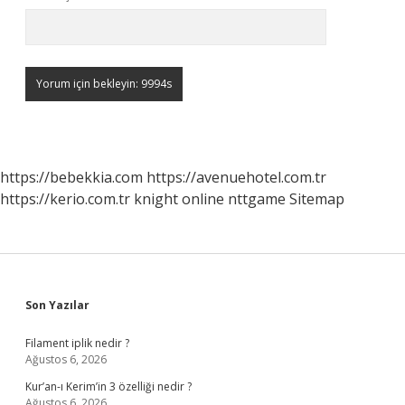
https://bebekkia.com
https://avenuehotel.com.tr
https://kerio.com.tr
knight online
nttgame
Sitemap
Sidebar
Son Yazılar
Filament iplik nedir ?
Ağustos 6, 2026
Kur’an-ı Kerim’in 3 özelliği nedir ?
Ağustos 6, 2026