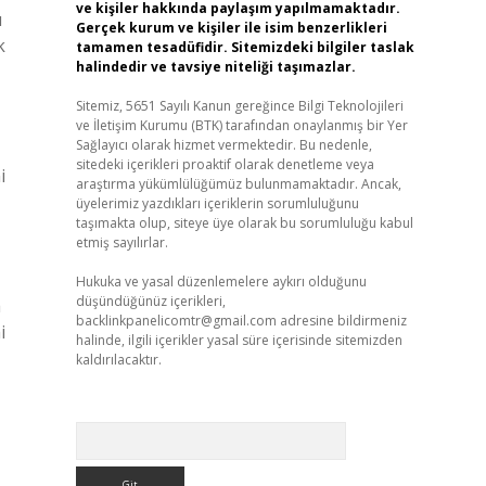
ve kişiler hakkında paylaşım yapılmamaktadır.
ü
Gerçek kurum ve kişiler ile isim benzerlikleri
k
tamamen tesadüfidir. Sitemizdeki bilgiler taslak
halindedir ve tavsiye niteliği taşımazlar.
Sitemiz, 5651 Sayılı Kanun gereğince Bilgi Teknolojileri
ve İletişim Kurumu (BTK) tarafından onaylanmış bir Yer
Sağlayıcı olarak hizmet vermektedir. Bu nedenle,
sitedeki içerikleri proaktif olarak denetleme veya
i
araştırma yükümlülüğümüz bulunmamaktadır. Ancak,
üyelerimiz yazdıkları içeriklerin sorumluluğunu
taşımakta olup, siteye üye olarak bu sorumluluğu kabul
etmiş sayılırlar.
Hukuka ve yasal düzenlemelere aykırı olduğunu
düşündüğünüz içerikleri,
a
backlinkpanelicomtr@gmail.com
adresine bildirmeniz
i
halinde, ilgili içerikler yasal süre içerisinde sitemizden
kaldırılacaktır.
Arama