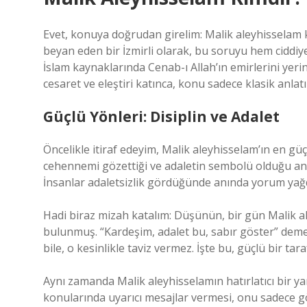
Evet, konuya doğrudan girelim: Malik aleyhisselam k
beyan eden bir İzmirli olarak, bu soruyu hem ciddiy
İslam kaynaklarında Cenab-ı Allah’ın emirlerini yerin
cesaret ve eleştiri katınca, konu sadece klasik anlat
Güçlü Yönleri: Disiplin ve Adalet
Öncelikle itiraf edeyim, Malik aleyhisselam’ın en güç
cehennemi gözettiği ve adaletin sembolü olduğu anla
İnsanlar adaletsizlik gördüğünde anında yorum yağdı
Hadi biraz mizah katalım: Düşünün, bir gün Malik al
bulunmuş. “Kardeşim, adalet bu, sabır göster” deme
bile, o kesinlikle taviz vermez. İşte bu, güçlü bir t
Aynı zamanda Malik aleyhisselamın hatırlatıcı bir y
konularında uyarıcı mesajlar vermesi, onu sadece gö