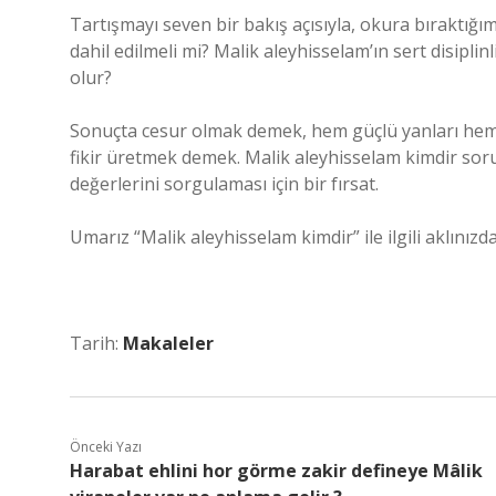
Tartışmayı seven bir bakış açısıyla, okura bıraktığı
dahil edilmeli mi? Malik aleyhisselam’ın sert disip
olur?
Sonuçta cesur olmak demek, hem güçlü yanları hem 
fikir üretmek demek. Malik aleyhisselam kimdir soru
değerlerini sorgulaması için bir fırsat.
Umarız “Malik aleyhisselam kimdir” ile ilgili aklınızd
Tarih:
Makaleler
Önceki Yazı
Harabat ehlini hor görme zakir defineye Mâlik