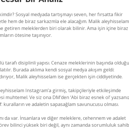
imdir? Sosyal medyada tartışmayı seven, her fırsatta fikir
etle hem de biraz sarkazmla ele alacağım. Malik aleyhisselam
e getiren meleklerden biri olarak bilinir. Ama işin içine biraz
ımların ötesine taşınıyor.
lü tarafı disiplinli yapısı. Cenaze meleklerinin başında olduğu
tılır. Burada aklıma kendi sosyal medya akışım geldi:
rıyor, Malik aleyhisselam ise gerçekten işin ciddiyetinde.
eyhisselam Instagram’a girmiş, takipçileriyle etkileşimde
si muhtemel. Ve siz ona DM’den ‘Abi biraz esnek ol’ yazsanı
araf: kuralların ve adaletin sapasağlam savunucusu olması.
anı da var. İnsanlara ve diğer meleklere, cehennem ve adalet
rev bilinci yüksek biri değil, aynı zamanda sorumluluk sahib