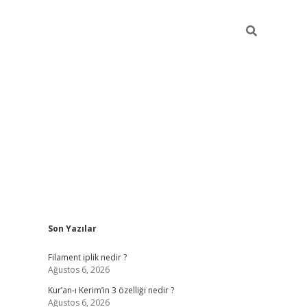
Sidebar
Son Yazılar
etci
vdcasino güncel giriş
ilbet casino
ilbet yeni giriş
Betexper g
Filament iplik nedir ?
Ağustos 6, 2026
Kur’an-ı Kerim’in 3 özelliği nedir ?
Ağustos 6, 2026