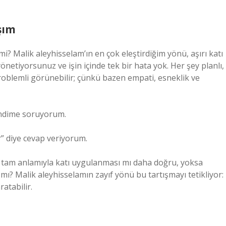
şım
mi? Malik aleyhisselam’ın en çok eleştirdiğim yönü, aşırı katı
tiyorsunuz ve işin içinde tek bir hata yok. Her şey planlı,
oblemli görünebilir; çünkü bazen empati, esneklik ve
kendime soruyorum.
” diye cevap veriyorum.
in tam anlamıyla katı uygulanması mı daha doğru, yoksa
ı? Malik aleyhisselamın zayıf yönü bu tartışmayı tetikliyor:
ratabilir.