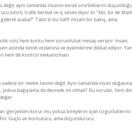
 değil; aynı zamanda insanın kendi sınırlılıklarını düşündüğ
ü sinirli, trafik berbat ve iç sesim diyor ki: “Abi, bir de Mali
derdi acaba?” Tabii ki bu hafif mizahi bir bakış, ama
bolik rolü hem korku hem sorumluluk mesajı veriyor. İnsan,
en aslında kendi vicdanına ve eylemlerine dikkat ediyor. Yan
yon hem de kontrol mekanizması.
u sadece bir melek tanımı değil. Aynı zamanda insan doğasın
mı, yoksa bağışlama da devrede mi olmalı? Bu sorular, hem din
değer.
mları gerçekten korur mu yoksa bireylerin içsel özgürlüklerini
afor: Güçlü ve korkutucu, ama düşündürücü.