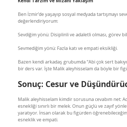
Kendi Tarzım ve Mizahi Yaklaşım
Ben İzmir’de yaşayıp sosyal medyada tartışmayı seve
değerlendiriyorum:
Sevdiğim yönü: Disiplinli ve adaletli olması, görev bil
Sevmediğim yönü: Fazla katı ve empati eksikliği.
Bazen kendi arkadaş grubumda “Abi çok sert bakıyo
bir ders var. İşte Malik aleyhisselam da böyle bir
Sonuç: Cesur ve Düşündürüc
Malik aleyhisselam kimdir sorusuna cevabım net: Ada
esnekliği sınırlı bir melek. Onun güçlü ve zayıf yön
yaratıyor. İnsan olarak bu figürden öğrenebileceğim
esneklik ve empati.