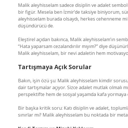
Malik aleyhisselam sadece disiplin ve adalet sembolü
bir figür. Mesela ben İzmir’de taksiye biniyorum, sürüc
aleyhisselam burada olsaydı, herkes cehenneme mi gi
düşündürücü de.
Eleştirel açıdan bakınca, Malik aleyhisselam’ın sem
“Hata yaparsam cezalandırılır mıyım?” diye düşünürk
Malik aleyhisselam, bir nevi adaletin hem motivas
Tartışmaya Açık Sorular
Bakın, işin özü şu: Malik aleyhisselam kimdir sorus
dair tartışmalar açıyor. Sizce adalet mutlak olmalı 
perspektifte hem de sosyal yaşamda kafa yormaya 
Bir başka kritik soru: Katı disiplin ve adalet, toplu
sınırlar mı? Malik aleyhisselam bu noktada bir met