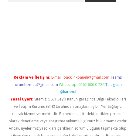
r giriş adresi
betexper.xyz
m elexbet
Reklam ve İletişim:
E-mail:
backlinkpaneli@gmail.com
Teams:
forumhizmeti@gmail.com
Whatsapp: 0262 606 0 726
Telegram:
@karabul
Yasal Uyarı:
Sitemiz, 5651 Sayılı Kanun gereğince Bilgi Teknolojileri
ve İletişim Kurumu (BTK) tarafından onaylanmış bir Yer Sağlayıcı
olarak hizmet vermektedir. Bu nedenle, sitedeki içerikleri proaktif
olarak denetleme veya araştırma yükümlülüğümüz bulunmamaktadır.
Ancak, üyelerimiz yazdıkları içeriklerin sorumluluğunu taşımakta olup,
siteye üye olarak bu sorumluluğu kabul etmiş sayılırlar. Bu internet