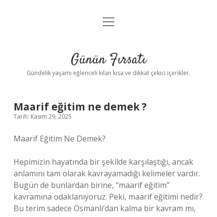
menüyü
Anasayfa
aç
Gizlilik Politikası
Günün Fırsatı
Yasal Uyarı
Gündelik yaşamı eğlenceli kılan kısa ve dikkat çekici içerikler.
Hakkımızda
Maarif eğitim ne demek ?
Tarih: Kasım 29, 2025
Maarif Eğitim Ne Demek?
Hepimizin hayatında bir şekilde karşılaştığı, ancak
anlamını tam olarak kavrayamadığı kelimeler vardır.
Bugün de bunlardan birine, “maarif eğitim”
kavramına odaklanıyoruz. Peki, maarif eğitimi nedir?
Bu terim sadece Osmanlı’dan kalma bir kavram mı,