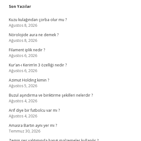
Sidebar
Son Yazılar
Kuzu kulağından çorba olur mu ?
Ağustos 8, 2026
Nörolojide aura ne demek ?
Ağustos 8, 2026
Filament iplik nedir ?
Ağustos 6, 2026
Kur’an-ı Kerim’in 3 özelliği nedir ?
Ağustos 6, 2026
Azimut Holding kimin ?
Ağustos 5, 2026
Buzul aşındırma ve biriktirme şekilleri nelerdir ?
Ağustos 4, 2026
Arif diye bir futbolcu var mı ?
Ağustos 4, 2026
Amasra Bartın aynı yer mi ?
Temmuz 30, 2026
Zemin ses yalıtımında hangi malzemeler kullanılır ?