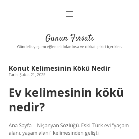
menüyü
Anasayfa
aç
Gizlilik Politikası
Günün Fırsatı
Yasal Uyarı
Gündelik yaşamı eğlenceli kılan kısa ve dikkat çekici içerikler.
Hakkımızda
Konut Kelimesinin Kökü Nedir
Tarih: Şubat 21, 2025
Ev kelimesinin kökü
nedir?
Ana Sayfa – Nişanyan Sözlüğü. Eski Türk evi “yaşam
alanı, yaşam alanı” kelimesinden gelişti.