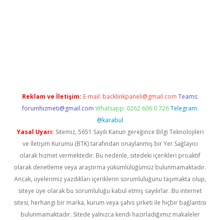
r giriş adresi
betexper.xyz
m elexbet
Reklam ve İletişim:
E-mail:
backlinkpaneli@gmail.com
Teams:
forumhizmeti@gmail.com
Whatsapp: 0262 606 0 726
Telegram:
@karabul
Yasal Uyarı:
Sitemiz, 5651 Sayılı Kanun gereğince Bilgi Teknolojileri
ve İletişim Kurumu (BTK) tarafından onaylanmış bir Yer Sağlayıcı
olarak hizmet vermektedir. Bu nedenle, sitedeki içerikleri proaktif
olarak denetleme veya araştırma yükümlülüğümüz bulunmamaktadır.
Ancak, üyelerimiz yazdıkları içeriklerin sorumluluğunu taşımakta olup,
siteye üye olarak bu sorumluluğu kabul etmiş sayılırlar. Bu internet
sitesi, herhangi bir marka, kurum veya şahıs şirketi ile hiçbir bağlantısı
bulunmamaktadır. Sitede yalnızca kendi hazırladığımız makaleler