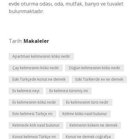
evde oturma odası, oda, mutfak, banyo ve tuvalet
bulunmaktadır.
Tarih:
Makaleler
Apartman kelimesinin kökü nedir
Çay kelimesinin kökü nedir
Düğün kelimesinin kökü nedir
Eski Türkçede konut ne demek
Eski Türklerde ev ne demek
Ev kelimesi neyi
Ev kelimesi türemiş mi
Ev kelimesinin kökü nedir
Ev kelimesinin türü nedir
Evin kelimesi Türkçe mi
Kelime kökü nasıl bulunur
Kelimede kök nasıl bulunur
Kelimenin kökeni ne demek
Konut kelimesi Türkçe mi
Konut ne demek coğrafya