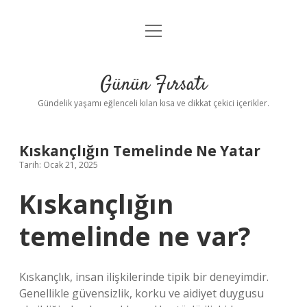
menüyü
Anasayfa
aç
Gizlilik Politikası
Günün Fırsatı
Yasal Uyarı
Gündelik yaşamı eğlenceli kılan kısa ve dikkat çekici içerikler.
Hakkımızda
Kıskançlığın Temelinde Ne Yatar
Tarih: Ocak 21, 2025
Kıskançlığın
temelinde ne var?
Kıskançlık, insan ilişkilerinde tipik bir deneyimdir.
Genellikle güvensizlik, korku ve aidiyet duygusu