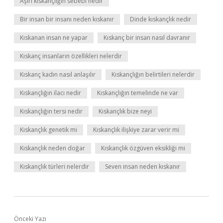
Aşırı kıskançlığın sebebi nedir
Bir insan bir insanı neden kıskanır
Dinde kıskançlık nedir
Kıskanan insan ne yapar
Kıskanç bir insan nasıl davranır
Kıskanç insanların özellikleri nelerdir
Kıskanç kadın nasıl anlaşılır
Kıskançlığın belirtileri nelerdir
Kıskançlığın ilacı nedir
Kıskançlığın temelinde ne var
Kıskançlığın tersi nedir
Kıskançlık bize neyi
Kıskançlık genetik mi
Kıskançlık ilişkiye zarar verir mi
Kıskançlık neden doğar
Kıskançlık özgüven eksikliği mi
Kıskançlık türleri nelerdir
Seven insan neden kıskanır
Önceki Yazı