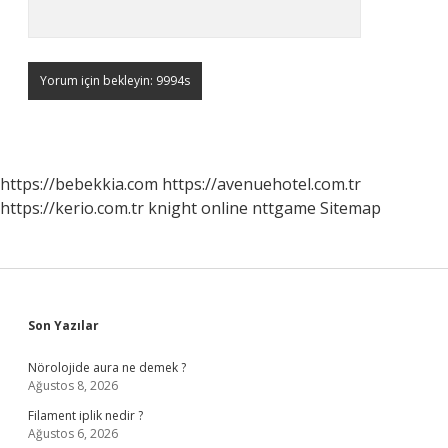
https://bebekkia.com
https://avenuehotel.com.tr
https://kerio.com.tr
knight online
nttgame
Sitemap
Sidebar
Son Yazılar
Nörolojide aura ne demek ?
Ağustos 8, 2026
Filament iplik nedir ?
Ağustos 6, 2026