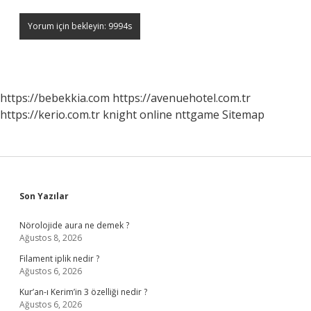
https://bebekkia.com
https://avenuehotel.com.tr
https://kerio.com.tr
knight online
nttgame
Sitemap
Sidebar
Son Yazılar
Nörolojide aura ne demek ?
Ağustos 8, 2026
Filament iplik nedir ?
Ağustos 6, 2026
Kur’an-ı Kerim’in 3 özelliği nedir ?
Ağustos 6, 2026