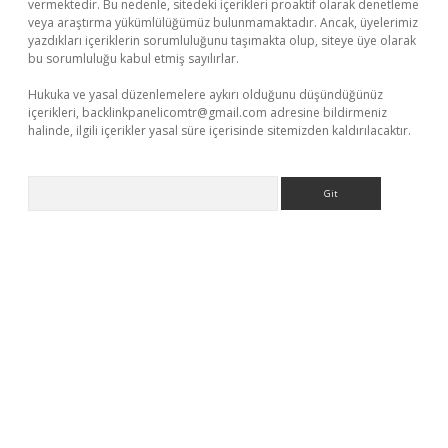
vermektedir. Bu nedenle, sitedeki içerikleri proaktif olarak denetleme
veya araştırma yükümlülüğümüz bulunmamaktadır. Ancak, üyelerimiz
yazdıkları içeriklerin sorumluluğunu taşımakta olup, siteye üye olarak
bu sorumluluğu kabul etmiş sayılırlar.
Hukuka ve yasal düzenlemelere aykırı olduğunu düşündüğünüz
içerikleri,
backlinkpanelicomtr@gmail.com
adresine bildirmeniz
halinde, ilgili içerikler yasal süre içerisinde sitemizden kaldırılacaktır.
Arama
giriş adresi
betexper.xyz
m elexbet