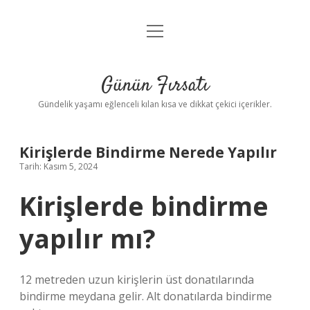
menüyü
Anasayfa
aç
Gizlilik Politikası
Günün Fırsatı
Yasal Uyarı
Gündelik yaşamı eğlenceli kılan kısa ve dikkat çekici içerikler.
Hakkımızda
Kirişlerde Bindirme Nerede Yapılır
Tarih: Kasım 5, 2024
Kirişlerde bindirme
yapılır mı?
12 metreden uzun kirişlerin üst donatılarında
bindirme meydana gelir. Alt donatılarda bindirme