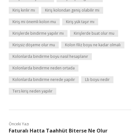
Kiriş kırılır mı
Kiriş kolondan geniş olabilir mi
Kiriş mi önemli kolon mu
Kiriş yük taşır mı
Kirişlerde bindirme yapılır mı
Kirişlerde buat olur mu
Kirişsiz döşeme olur mu
Kolon filiz boyu ne kadar olmalı
Kolonlarda bindirme boyu nasıl hesaplanır
Kolonlarda bindirme neden ortada
Kolonlarda bindirme nerede yapılır
Lb boyu nedir
Ters kiriş neden yapılır
Önceki Yazı
Faturalı Hatta Taahhüt Biterse Ne Olur