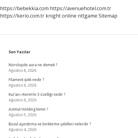
https://bebekkia.com
https://avenuehotel.com.tr
https://kerio.com.tr
knight online
nttgame
Sitemap
Sidebar
Son Yazılar
Nörolojide aura ne demek ?
Ağustos 8, 2026
Filament iplik nedir ?
Ağustos 6, 2026
Kur’an-ı Kerim’in 3 özelliği nedir ?
Ağustos 6, 2026
Azimut Holding kimin ?
Ağustos 5, 2026
Buzul aşındırma ve biriktirme şekilleri nelerdir ?
Ağustos 4, 2026