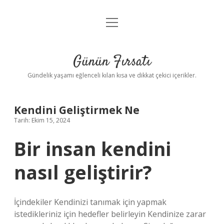
menüyü
Anasayfa
aç
Gizlilik Politikası
Günün Fırsatı
Yasal Uyarı
Gündelik yaşamı eğlenceli kılan kısa ve dikkat çekici içerikler.
Hakkımızda
Kendini Geliştirmek Ne
Tarih: Ekim 15, 2024
Bir insan kendini
nasıl geliştirir?
İçindekiler Kendinizi tanımak için yapmak
istedikleriniz için hedefler belirleyin Kendinize zarar