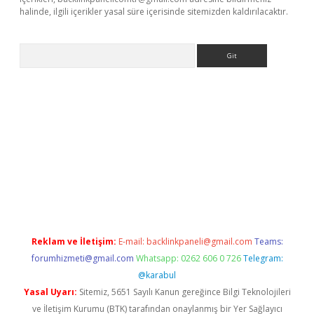
halinde, ilgili içerikler yasal süre içerisinde sitemizden kaldırılacaktır.
Arama
iriş adresi
betexper.xyz
m elexbet
Reklam ve İletişim:
E-mail:
backlinkpaneli@gmail.com
Teams:
forumhizmeti@gmail.com
Whatsapp: 0262 606 0 726
Telegram:
@karabul
Yasal Uyarı:
Sitemiz, 5651 Sayılı Kanun gereğince Bilgi Teknolojileri
ve İletişim Kurumu (BTK) tarafından onaylanmış bir Yer Sağlayıcı