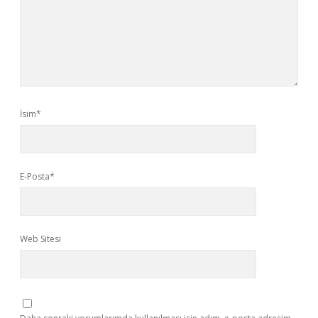
İsim*
E-Posta*
Web Sitesi