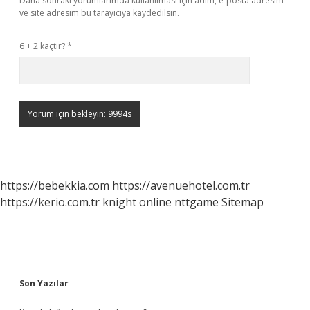
Daha sonraki yorumlarımda kullanılması için adım, e-posta adresim
ve site adresim bu tarayıcıya kaydedilsin.
6 + 2 kaçtır?
*
https://bebekkia.com
https://avenuehotel.com.tr
https://kerio.com.tr
knight online
nttgame
Sitemap
Sidebar
Son Yazılar