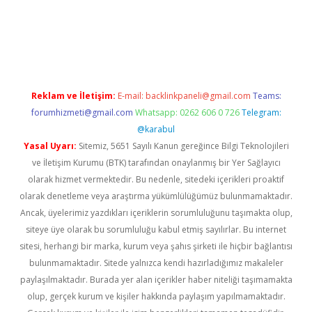
r giriş adresi
betexper.xyz
m elexbet
Reklam ve İletişim:
E-mail:
backlinkpaneli@gmail.com
Teams:
forumhizmeti@gmail.com
Whatsapp: 0262 606 0 726
Telegram:
@karabul
Yasal Uyarı:
Sitemiz, 5651 Sayılı Kanun gereğince Bilgi Teknolojileri
ve İletişim Kurumu (BTK) tarafından onaylanmış bir Yer Sağlayıcı
olarak hizmet vermektedir. Bu nedenle, sitedeki içerikleri proaktif
olarak denetleme veya araştırma yükümlülüğümüz bulunmamaktadır.
Ancak, üyelerimiz yazdıkları içeriklerin sorumluluğunu taşımakta olup,
siteye üye olarak bu sorumluluğu kabul etmiş sayılırlar. Bu internet
sitesi, herhangi bir marka, kurum veya şahıs şirketi ile hiçbir bağlantısı
bulunmamaktadır. Sitede yalnızca kendi hazırladığımız makaleler
paylaşılmaktadır. Burada yer alan içerikler haber niteliği taşımamakta
olup, gerçek kurum ve kişiler hakkında paylaşım yapılmamaktadır.