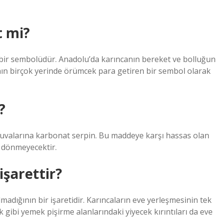
t mi?
 bir sembolüdür. Anadolu’da karıncanın bereket ve bolluğun
ın birçok yerinde örümcek para getiren bir sembol olarak
?
a yuvalarına karbonat serpin. Bu maddeye karşı hassas olan
i dönmeyecektir.
işarettir?
madığının bir işaretidir. Karıncaların eve yerleşmesinin tek
gibi yemek pişirme alanlarındaki yiyecek kırıntıları da eve