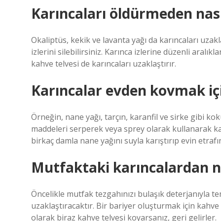
Karıncaları öldürmeden nası
Okaliptüs, kekik ve lavanta yağı da karıncaları uzakl
izlerini silebilirsiniz. Karınca izlerine düzenli aralık
kahve telvesi de karıncaları uzaklaştırır.
Karıncalar evden kovmak iç
Örneğin, nane yağı, tarçın, karanfil ve sirke gibi ko
maddeleri serperek veya sprey olarak kullanarak kar
birkaç damla nane yağını suyla karıştırıp evin etrafı
Mutfaktaki karıncalardan na
Öncelikle mutfak tezgahınızı bulaşık deterjanıyla tem
uzaklaştıracaktır. Bir bariyer oluşturmak için kahve t
olarak biraz kahve telvesi koyarsanız, geri gelirler.