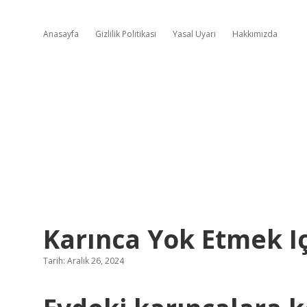
Anasayfa
Gizlilik Politikası
Yasal Uyarı
Hakkımızda
Karınca Yok Etmek I
Tarih: Aralık 26, 2024