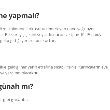
 ne yapmalı?
 özel kalıntının kokusunu temizleyen nane yağı, aynı
. Bir sprey şişesini suyla doldurun ve içine 10-15 damla
elip gittiği yerlere püskürtün.
kle geldiği her yerin etrafına sıkabilirsiniz. Karıncaların eve
ya yardımcı olacaktır.
 günah mı?
 gibi günahtır.