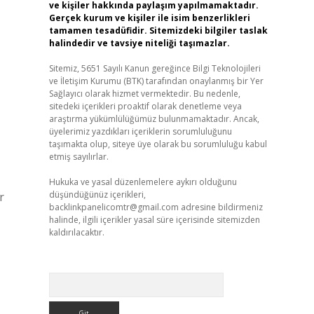
ve kişiler hakkında paylaşım yapılmamaktadır.
Gerçek kurum ve kişiler ile isim benzerlikleri
tamamen tesadüfidir. Sitemizdeki bilgiler taslak
halindedir ve tavsiye niteliği taşımazlar.
Sitemiz, 5651 Sayılı Kanun gereğince Bilgi Teknolojileri
ve İletişim Kurumu (BTK) tarafından onaylanmış bir Yer
Sağlayıcı olarak hizmet vermektedir. Bu nedenle,
sitedeki içerikleri proaktif olarak denetleme veya
araştırma yükümlülüğümüz bulunmamaktadır. Ancak,
üyelerimiz yazdıkları içeriklerin sorumluluğunu
taşımakta olup, siteye üye olarak bu sorumluluğu kabul
etmiş sayılırlar.
Hukuka ve yasal düzenlemelere aykırı olduğunu
düşündüğünüz içerikleri,
r
backlinkpanelicomtr@gmail.com
adresine bildirmeniz
halinde, ilgili içerikler yasal süre içerisinde sitemizden
kaldırılacaktır.
Arama