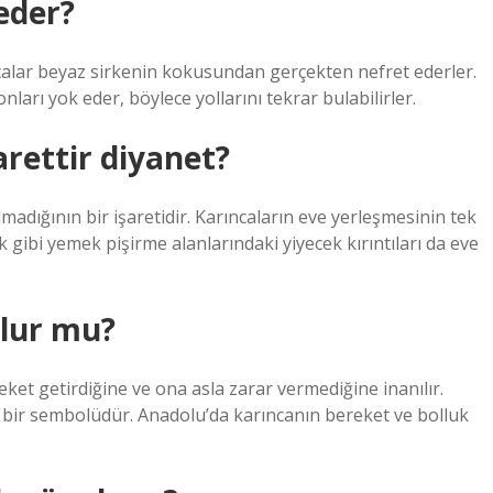
eder?
ncalar beyaz sirkenin kokusundan gerçekten nefret ederler.
ları yok eder, böylece yollarını tekrar bulabilirler.
arettir diyanet?
madığının bir işaretidir. Karıncaların eve yerleşmesinin tek
gibi yemek pişirme alanlarındaki yiyecek kırıntıları da eve
olur mu?
eket getirdiğine ve ona asla zarar vermediğine inanılır.
 bir sembolüdür. Anadolu’da karıncanın bereket ve bolluk