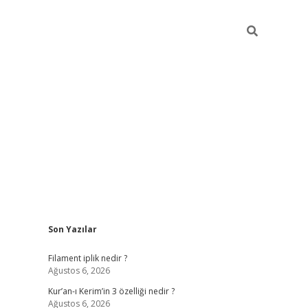
Sidebar
Son Yazılar
i
vdcasino güncel giriş
ilbet casino
ilbet yeni giriş
Betexper giri
Filament iplik nedir ?
Ağustos 6, 2026
Kur’an-ı Kerim’in 3 özelliği nedir ?
Ağustos 6, 2026