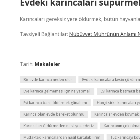
Evdeki karıncaları süpürme
Karıncaları gereksiz yere öldürmek, bütün hayvanlar
Tavsiyeli Bağlantılar:
Nübüvvet Mührünün Anlamı N
Tarih:
Makaleler
Bir evde karınca neden olur
Evdeki karıncalara kesin çözüm n
Eve karınca gelmemesi için ne yapmalı
Evi karınca basması b
Evi karınca bastı öldürmek günah mı
Hangi sirke karıncaları 
Karınca olan evde bereket olur mu
Karıncalar evden kovmak 
Karıncaları öldürmeden nasıl yok ederiz
Karıncanın çok olmas
Mutfaktaki karıncalardan nasıl kurtulabilirim
Tuz karıncayı ko