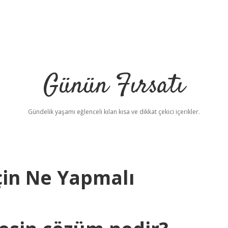
Günün Fırsatı
Gündelik yaşamı eğlenceli kılan kısa ve dikkat çekici içerikler.
çin Ne Yapmalı
betc