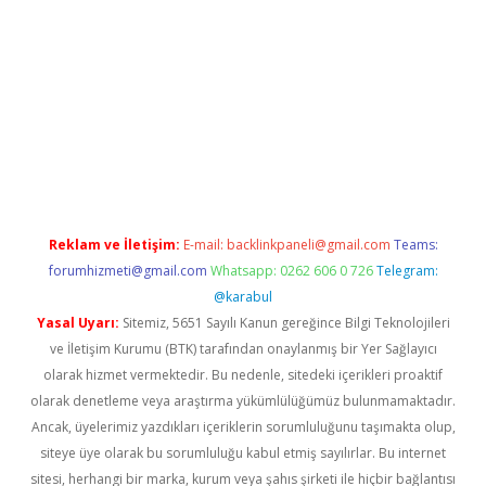
r giriş adresi
betexper.xyz
m elexbet
Reklam ve İletişim:
E-mail:
backlinkpaneli@gmail.com
Teams:
forumhizmeti@gmail.com
Whatsapp: 0262 606 0 726
Telegram:
@karabul
Yasal Uyarı:
Sitemiz, 5651 Sayılı Kanun gereğince Bilgi Teknolojileri
ve İletişim Kurumu (BTK) tarafından onaylanmış bir Yer Sağlayıcı
olarak hizmet vermektedir. Bu nedenle, sitedeki içerikleri proaktif
olarak denetleme veya araştırma yükümlülüğümüz bulunmamaktadır.
Ancak, üyelerimiz yazdıkları içeriklerin sorumluluğunu taşımakta olup,
siteye üye olarak bu sorumluluğu kabul etmiş sayılırlar. Bu internet
sitesi, herhangi bir marka, kurum veya şahıs şirketi ile hiçbir bağlantısı