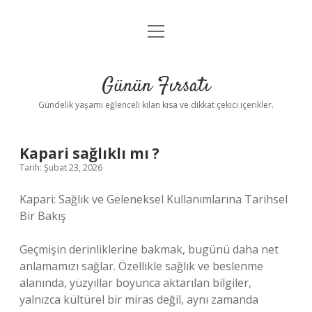
menüyü
Anasayfa
aç
Gizlilik Politikası
Günün Fırsatı
Yasal Uyarı
Gündelik yaşamı eğlenceli kılan kısa ve dikkat çekici içerikler.
Hakkımızda
Kapari sağlıklı mı ?
Tarih: Şubat 23, 2026
Kapari: Sağlık ve Geleneksel Kullanımlarına Tarihsel
Bir Bakış
Geçmişin derinliklerine bakmak, bugünü daha net
anlamamızı sağlar. Özellikle sağlık ve beslenme
alanında, yüzyıllar boyunca aktarılan bilgiler,
yalnızca kültürel bir miras değil, aynı zamanda