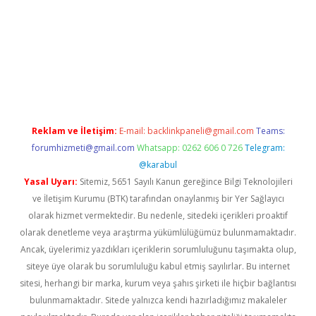
per giriş adresi
betexper.xyz
m elexbet
Reklam ve İletişim:
E-mail:
backlinkpaneli@gmail.com
Teams:
forumhizmeti@gmail.com
Whatsapp: 0262 606 0 726
Telegram:
@karabul
Yasal Uyarı:
Sitemiz, 5651 Sayılı Kanun gereğince Bilgi Teknolojileri
ve İletişim Kurumu (BTK) tarafından onaylanmış bir Yer Sağlayıcı
olarak hizmet vermektedir. Bu nedenle, sitedeki içerikleri proaktif
olarak denetleme veya araştırma yükümlülüğümüz bulunmamaktadır.
Ancak, üyelerimiz yazdıkları içeriklerin sorumluluğunu taşımakta olup,
siteye üye olarak bu sorumluluğu kabul etmiş sayılırlar. Bu internet
sitesi, herhangi bir marka, kurum veya şahıs şirketi ile hiçbir bağlantısı
bulunmamaktadır. Sitede yalnızca kendi hazırladığımız makaleler