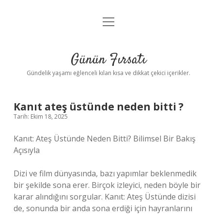
menüyü
Anasayfa
aç
Gizlilik Politikası
Günün Fırsatı
Yasal Uyarı
Gündelik yaşamı eğlenceli kılan kısa ve dikkat çekici içerikler.
Hakkımızda
Kanıt ateş üstünde neden bitti ?
Tarih: Ekim 18, 2025
Kanıt: Ateş Üstünde Neden Bitti? Bilimsel Bir Bakış
Açısıyla
Dizi ve film dünyasında, bazı yapımlar beklenmedik
bir şekilde sona erer. Birçok izleyici, neden böyle bir
karar alındığını sorgular. Kanıt: Ateş Üstünde dizisi
de, sonunda bir anda sona erdiği için hayranlarını