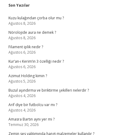
Sidebar
Son Yazılar
Kuzu kulağından çorba olur mu ?
Ağustos 8, 2026
Nörolojide aura ne demek ?
Ağustos 8, 2026
Filament iplik nedir ?
Ağustos 6, 2026
Kur’an-ı Kerim’in 3 özelliği nedir ?
Ağustos 6, 2026
Azimut Holding kimin ?
Ağustos 5, 2026
Buzul aşındırma ve biriktirme şekilleri nelerdir ?
Ağustos 4, 2026
Arif diye bir futbolcu var mı ?
Ağustos 4, 2026
Amasra Bartın aynı yer mi ?
Temmuz 30, 2026
Zemin ses yalıtımında hangi malzemeler kullanılır ?