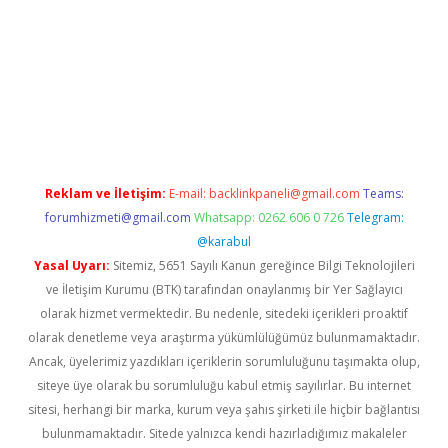
xper giriş adresi
betexper.xyz
m elexbet
Reklam ve İletişim:
E-mail:
backlinkpaneli@gmail.com
Teams:
forumhizmeti@gmail.com
Whatsapp: 0262 606 0 726
Telegram:
@karabul
Yasal Uyarı:
Sitemiz, 5651 Sayılı Kanun gereğince Bilgi Teknolojileri
ve İletişim Kurumu (BTK) tarafından onaylanmış bir Yer Sağlayıcı
olarak hizmet vermektedir. Bu nedenle, sitedeki içerikleri proaktif
olarak denetleme veya araştırma yükümlülüğümüz bulunmamaktadır.
Ancak, üyelerimiz yazdıkları içeriklerin sorumluluğunu taşımakta olup,
siteye üye olarak bu sorumluluğu kabul etmiş sayılırlar. Bu internet
sitesi, herhangi bir marka, kurum veya şahıs şirketi ile hiçbir bağlantısı
bulunmamaktadır. Sitede yalnızca kendi hazırladığımız makaleler