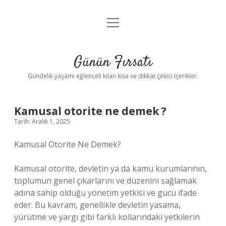
menüyü
Anasayfa
aç
Gizlilik Politikası
Günün Fırsatı
Yasal Uyarı
Gündelik yaşamı eğlenceli kılan kısa ve dikkat çekici içerikler.
Hakkımızda
Kamusal otorite ne demek ?
Tarih: Aralık 1, 2025
Kamusal Otorite Ne Demek?
Kamusal otorite, devletin ya da kamu kurumlarının,
toplumun genel çıkarlarını ve düzenini sağlamak
adına sahip olduğu yönetim yetkisi ve gücü ifade
eder. Bu kavram, genellikle devletin yasama,
yürütme ve yargı gibi farklı kollarındaki yetkilerin