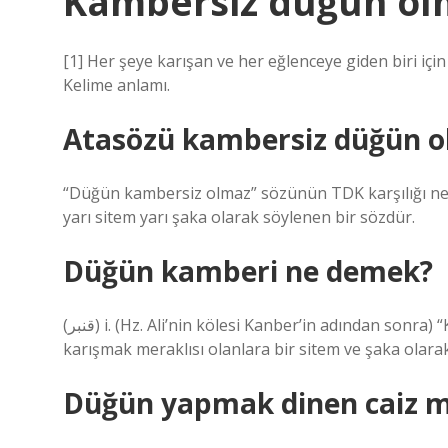
Kambersiz düğün olm
[1] Her şeye karışan ve her eğlenceye giden biri için
Kelime anlamı.
Atasözü kambersiz düğün o
“Düğün kambersiz olmaz” sözünün TDK karşılığı nedi
yarı sitem yarı şaka olarak söylenen bir sözdür.
Düğün kamberi ne demek?
(ﻗﻨﺒﺮ) i. (Hz. Ali’nin kölesi Kanber’in adından sonra) “Kambersiz düğün olmaz” sözünde, her işe ve toplantıya
karışmak meraklısı olanlara bir sitem ve şaka olara
Düğün yapmak dinen caiz m