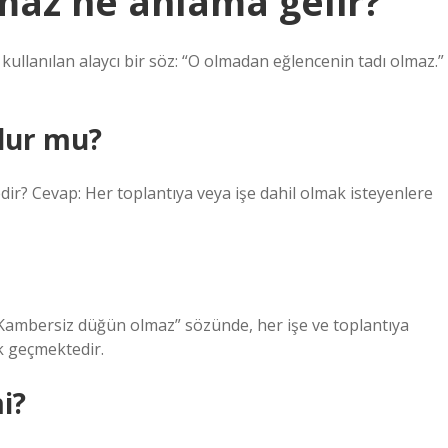
az ne anlama gelir?
 kullanılan alaycı bir söz: “O olmadan eğlencenin tadı olmaz.”
lur mu?
r? Cevap: Her toplantıya veya işe dahil olmak isteyenlere
k geçmektedir.
i?