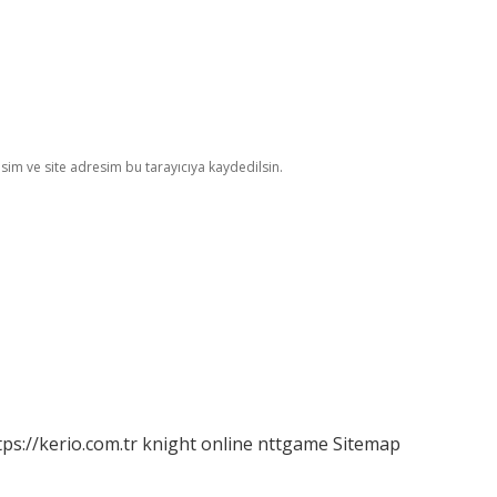
im ve site adresim bu tarayıcıya kaydedilsin.
tps://kerio.com.tr
knight online
nttgame
Sitemap