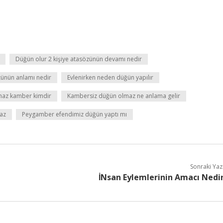
Düğün olur 2 kişiye atasözünün devamı nedir
zünün anlamı nedir
Evlenirken neden düğün yapılır
maz kamber kimdir
Kambersiz düğün olmaz ne anlama gelir
az
Peygamber efendimiz düğün yaptı mı
Sonraki Yaz
İNsan Eylemlerinin Amacı Nedi