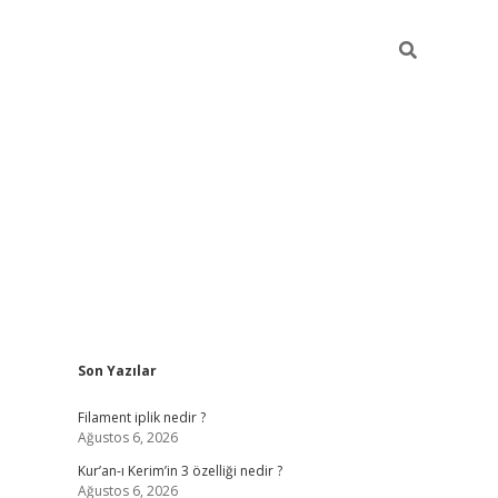
Sidebar
Son Yazılar
Filament iplik nedir ?
Ağustos 6, 2026
Kur’an-ı Kerim’in 3 özelliği nedir ?
Ağustos 6, 2026