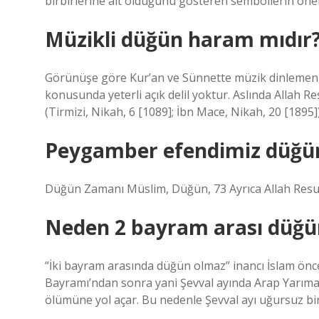
birbirlerine ait olduğunu gösteren sembollerin önem
Müzikli düğün haram mıdır
Görünüşe göre Kur’an ve Sünnette müzik dinlemen
konusunda yeterli açık delil yoktur. Aslında Allah Re
(Tirmizi, Nikah, 6 [1089]; İbn Mace, Nikah, 20 [1895])
Peygamber efendimiz düğün
Düğün Zamanı Müslim, Düğün, 73 Ayrıca Allah Resul
Neden 2 bayram arası düğü
“İki bayram arasında düğün olmaz” inancı İslam ön
Bayramı’ndan sonra yani Şevval ayında Arap Yarımada
ölümüne yol açar. Bu nedenle Şevval ayı uğursuz bir 