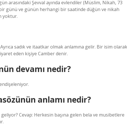
ek gün arasındaki Şevval ayında evlendiler (Müslim, Nikah, 73
i bir günü ve günün herhangi bir saatinde düğün ve nikah
an yoktur.
yrıca sadık ve itaatkar olmak anlamına gelir. Bir isim olara
 ziyaret eden kişiye Camber denir.
ünün devamı nedir?
 endişeleniyor.
asözünün anlamı nedir?
a geliyor? Cevap: Herkesin başına gelen bela ve musibetlere
r.