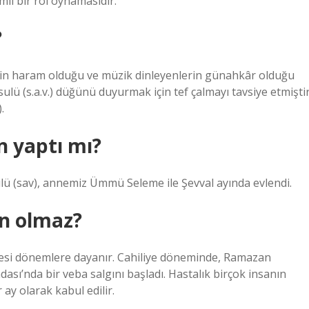
li bir rol oynamasıdır.
?
in haram olduğu ve müzik dinleyenlerin günahkâr olduğu
sulü (s.a.v.) düğünü duyurmak için tef çalmayı tavsiye etmişti
.
 yaptı mı?
ü (sav), annemiz Ümmü Seleme ile Şevval ayında evlendi.
n olmaz?
cesi dönemlere dayanır. Cahiliye döneminde, Ramazan
sı’nda bir veba salgını başladı. Hastalık birçok insanın
ay olarak kabul edilir.