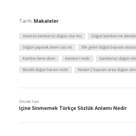
Tarih:
Makaleler
Atasözü kambersiz düğün olur mu
Düğün kamberi ne demek
Düğün yapmak dinen caiz mi
Elle gelen düğün bayram atasö
Kamber kime denir
Kamberi nedir
Kambersiz düğün ol
Müzikli düğün haram mıdır
Neden 2 bayram arası düğün olm
Önceki Yazı
Içine Sinmemek Türkçe Sözlük Anlamı Nedir