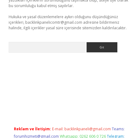
yazdıkları içeriklerin sorumluluğunu taşımakta olup, siteye üye olarak
bu sorumluluğu kabul etmiş sayılırlar.
Hukuka ve yasal düzenlemelere aykırı olduğunu düşündüğünüz
içerikleri,
backlinkpanelicomtr@gmail.com
adresine bildirmeniz
halinde, ilgili içerikler yasal süre içerisinde sitemizden kaldırılacaktır.
Arama
iriş adresi
betexper.xyz
m elexbet
Reklam ve İletişim:
E-mail:
backlinkpaneli@gmail.com
Teams:
forumhizmeti@gmail.com
Whatsapp: 0262 606 0 726
Telegram: