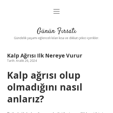
menüyü
Anasayfa
aç
Gizlilik Politikası
Günün Fırsatı
Yasal Uyarı
Gündelik yaşamı eğlenceli kılan kısa ve dikkat çekici içerikler.
Hakkımızda
Kalp Ağrısı Ilk Nereye Vurur
Tarih: Aralık 26, 2024
Kalp ağrısı olup
olmadığını nasıl
anlarız?