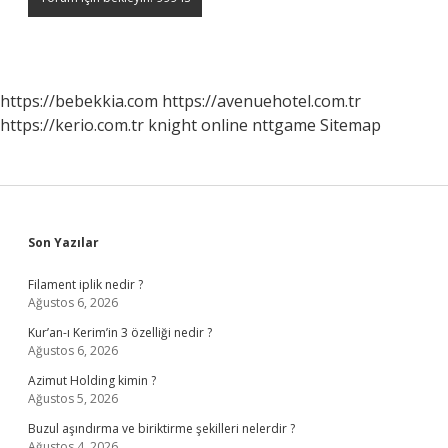
https://bebekkia.com
https://avenuehotel.com.tr
https://kerio.com.tr
knight online
nttgame
Sitemap
Sidebar
Son Yazılar
Filament iplik nedir ?
Ağustos 6, 2026
Kur’an-ı Kerim’in 3 özelliği nedir ?
Ağustos 6, 2026
Azimut Holding kimin ?
Ağustos 5, 2026
Buzul aşındırma ve biriktirme şekilleri nelerdir ?
Ağustos 4, 2026