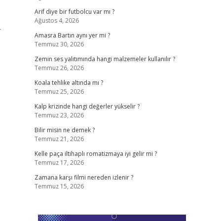
Arif diye bir futbolcu var mı ?
Ağustos 4, 2026
r
Amasra Bartın aynı yer mi ?
Temmuz 30, 2026
Zemin ses yalıtımında hangi malzemeler kullanılır ?
Temmuz 26, 2026
Koala tehlike altında mı ?
Temmuz 25, 2026
Kalp krizinde hangi değerler yükselir ?
Temmuz 23, 2026
Bilir misin ne demek ?
Temmuz 21, 2026
Kelle paça iltihaplı romatizmaya iyi gelir mi ?
Temmuz 17, 2026
Zamana karşı filmi nereden izlenir ?
Temmuz 15, 2026
,