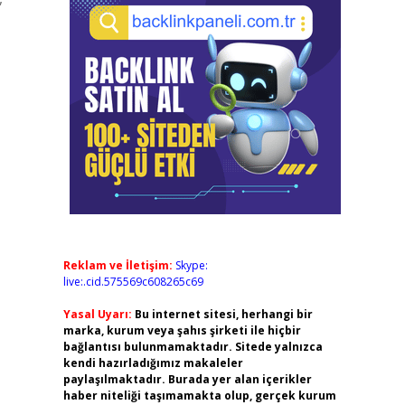
Reklam ve İletişim:
Skype:
live:.cid.575569c608265c69
Yasal Uyarı:
Bu internet sitesi, herhangi bir
marka, kurum veya şahıs şirketi ile hiçbir
bağlantısı bulunmamaktadır. Sitede yalnızca
kendi hazırladığımız makaleler
paylaşılmaktadır. Burada yer alan içerikler
haber niteliği taşımamakta olup, gerçek kurum