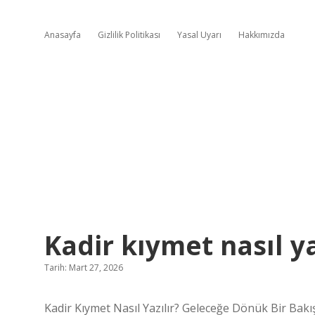
Anasayfa
Gizlilik Politikası
Yasal Uyarı
Hakkımızda
Kadir kıymet nasıl ya
Tarih: Mart 27, 2026
Kadir Kıymet Nasıl Yazılır? Geleceğe Dönük Bir Bakı