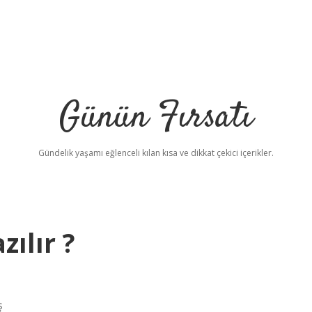
Günün Fırsatı
Gündelik yaşamı eğlenceli kılan kısa ve dikkat çekici içerikler.
zılır ?
b
ş