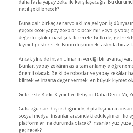
daha fazla yapay zeka ile karşılaşacağız. Bu durumda
nasıl şekillenecek?
Buna dair birkaç senaryo aklıma geliyor. İş dünyasın
geçebilecek yapay zekâlar olacak mı? Veya iş yapış b
değerli ilişkiler nasıl şekillenecek? Belki de, gelece
kıymet gösterecek. Bunu düşünmek, aslında biraz 
Ancak yine de insan olmanın verdiği bir avantaj var: 
Bunlar, yapay zekânın asla tam anlamıyla öğrenemey
önemli olacak. Belki de robotlar ve yapay zekâlar ha
bilmek ve insana değer vermek, en büyük kıymet ol
Gelecekte Kadir Kıymet ve İletişim: Daha Derin Mi, 
Geleceğe dair düşündüğümde, dijitalleşmenin insan il
sosyal medya, insanlar arasındaki etkileşimleri kola
platformları ne durumda olacak? İnsanlar yüz yüze 
geçirecek?