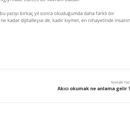
e bu yazıyı birkaç yıl sonra okuduğumda daha farklı bir
e kadar dijitalleşse de, kadir kıymet, en nihayetinde insanı
Sonraki Yaz
Akıcı okumak ne anlama gelir 