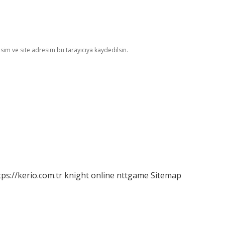
im ve site adresim bu tarayıcıya kaydedilsin.
tps://kerio.com.tr
knight online
nttgame
Sitemap