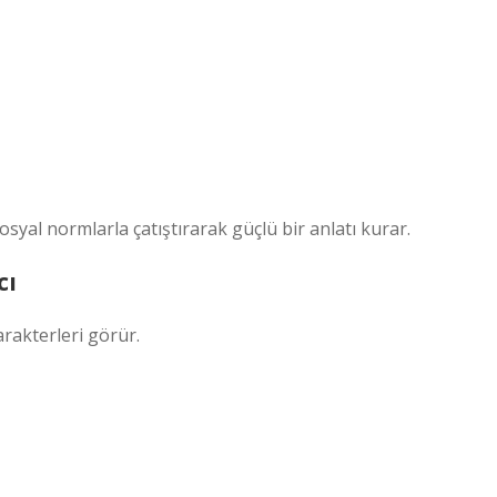
syal normlarla çatıştırarak güçlü bir anlatı kurar.
cı
arakterleri görür.