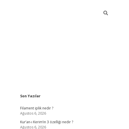
Sidebar
Son Yazılar
vdcasino güncel giriş
ilbet casino
ilbet yeni giriş
Betexper giriş
Filament iplik nedir ?
Ağustos 6, 2026
Kur’an-ı Kerim’in 3 özelliği nedir ?
Ağustos 6, 2026