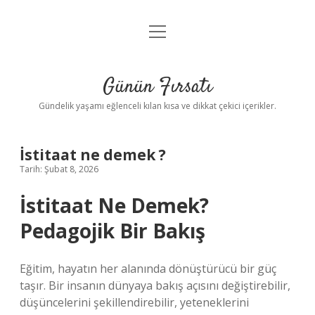
menüyü
Anasayfa
aç
Gizlilik Politikası
Günün Fırsatı
Yasal Uyarı
Gündelik yaşamı eğlenceli kılan kısa ve dikkat çekici içerikler.
Hakkımızda
İstitaat ne demek ?
Tarih: Şubat 8, 2026
İstitaat Ne Demek?
Pedagojik Bir Bakış
Eğitim, hayatın her alanında dönüştürücü bir güç
taşır. Bir insanın dünyaya bakış açısını değiştirebilir,
düşüncelerini şekillendirebilir, yeteneklerini