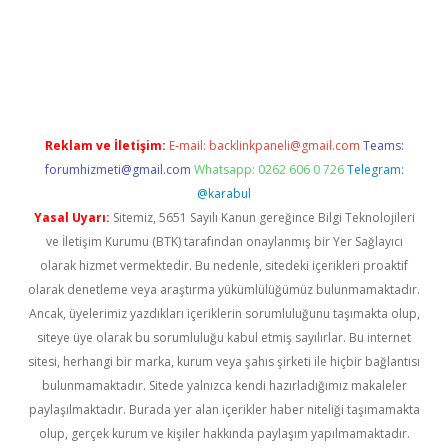
giriş adresi
betexper.xyz
m elexbet
Reklam ve İletişim:
E-mail:
backlinkpaneli@gmail.com
Teams:
forumhizmeti@gmail.com
Whatsapp: 0262 606 0 726
Telegram:
@karabul
Yasal Uyarı:
Sitemiz, 5651 Sayılı Kanun gereğince Bilgi Teknolojileri
ve İletişim Kurumu (BTK) tarafından onaylanmış bir Yer Sağlayıcı
olarak hizmet vermektedir. Bu nedenle, sitedeki içerikleri proaktif
olarak denetleme veya araştırma yükümlülüğümüz bulunmamaktadır.
Ancak, üyelerimiz yazdıkları içeriklerin sorumluluğunu taşımakta olup,
siteye üye olarak bu sorumluluğu kabul etmiş sayılırlar. Bu internet
sitesi, herhangi bir marka, kurum veya şahıs şirketi ile hiçbir bağlantısı
bulunmamaktadır. Sitede yalnızca kendi hazırladığımız makaleler
paylaşılmaktadır. Burada yer alan içerikler haber niteliği taşımamakta
olup, gerçek kurum ve kişiler hakkında paylaşım yapılmamaktadır.