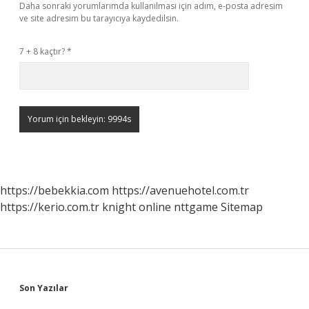
Daha sonraki yorumlarımda kullanılması için adım, e-posta adresim
ve site adresim bu tarayıcıya kaydedilsin.
7 + 8 kaçtır?
*
https://bebekkia.com
https://avenuehotel.com.tr
https://kerio.com.tr
knight online
nttgame
Sitemap
Sidebar
Son Yazılar