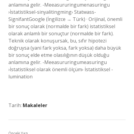
anlamına gelir. -Meeasururingumenasuringu
›İstatistiksel-sinyalitingming› Statwass-
SignifantGoogle (İngilizce → Türk) · Orijinal, önemli
bir sonuç olarak (normalde bir fark) istatistiksel
olarak anlamlı bir sonuçtur (normalde bir fark).
Teknik olarak konuşursak, bu, sıfır hipotezi
doğruysa (yani fark yoksa, fark yoksa) daha büyük
bir sonuç elde etme olasılığının düşük olduğu
anlamına gelir. -Meeasururingumeasuringu
›İstatistiksel olarak önemli ölçüm› İstatistiksel -
lumination
Tarih:
Makaleler
Önceki Yazı