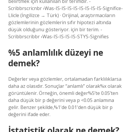
belirtmek için kullanılan bir terimdir. -
Scribbrscricnbr ›Was-IS-IS-IS-IS-IS-IS-IS-IS-Significe-
Llicle (İngilizce → Türk) · Orijinal, araştırmacıların
gözlemlerinin gözlemlerin sıfır hipotezi altında
düşük olduğunu gösteriyor. için bir terim. -
Scribbrscribbr ›Was-IS-IS-IS-IS-STYS-Signifies
%5 anlamlılık düzeyi ne
demek?
Değerler veya gözlemler, ortalamadan farklılıklarsa
daha az olasıdır. Sonuçlar “anlamlı” olarak%x olarak
görüntülenir. Örneğin, önemli değer%5’te 0.05’ten
daha düşük bir p değerini veya p <0.05 anlamına
gelir. Benzer şekilde,%1'de 0.01'den düşük bir p
değerini ifade eder.
İstatistik olarak ne demek?