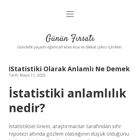
menüyü
Anasayfa
aç
Gizlilik Politikası
Günün Fırsatı
Yasal Uyarı
Gündelik yaşamı eğlenceli kılan kısa ve dikkat çekici içerikler.
Hakkımızda
İStatistiki Olarak Anlamlı Ne Demek
Tarih: Mayıs 11, 2025
İstatistiki anlamlılık
nedir?
İstatistiksel önem, araştırmacılar tarafından sıfır
hipotezi altında gözlem olasılığının düşük olduğunu