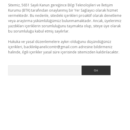
Sitemiz, 5651 Sayılı Kanun gereğince Bilgi Teknolojileri ve İletişim
Kurumu (BTK) tarafından onaylanmış bir Yer Sağlayıcı olarak hizmet
vermektedir. Bu nedenle, sitedeki içerikleri proaktif olarak denetleme
veya araştırma yükümlülüğümüz bulunmamaktadır. Ancak, üyelerimiz
yazdıkları içeriklerin sorumluluğunu taşımakta olup, siteye üye olarak
bu sorumluluğu kabul etmiş sayılırlar.
Hukuka ve yasal düzenlemelere aykırı olduğunu düşündüğünüz
içerikleri,
backlinkpanelicomtr@gmail.com
adresine bildirmeniz
halinde, ilgili içerikler yasal süre içerisinde sitemizden kaldırılacaktır.
Arama
texper giriş adresi
betexper.xyz
m elexbet