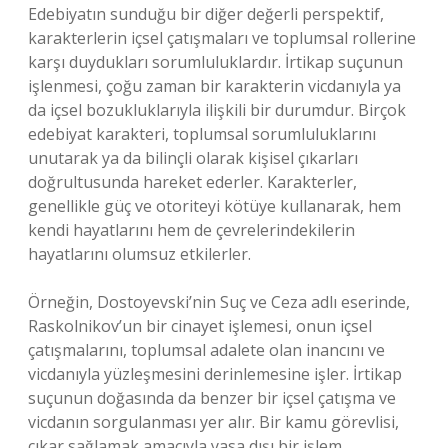
Edebiyatın sunduğu bir diğer değerli perspektif,
karakterlerin içsel çatışmaları ve toplumsal rollerine
karşı duydukları sorumluluklardır. İrtikap suçunun
işlenmesi, çoğu zaman bir karakterin vicdanıyla ya
da içsel bozukluklarıyla ilişkili bir durumdur. Birçok
edebiyat karakteri, toplumsal sorumluluklarını
unutarak ya da bilinçli olarak kişisel çıkarları
doğrultusunda hareket ederler. Karakterler,
genellikle güç ve otoriteyi kötüye kullanarak, hem
kendi hayatlarını hem de çevrelerindekilerin
hayatlarını olumsuz etkilerler.
Örneğin, Dostoyevski’nin Suç ve Ceza adlı eserinde,
Raskolnikov’un bir cinayet işlemesi, onun içsel
çatışmalarını, toplumsal adalete olan inancını ve
vicdanıyla yüzleşmesini derinlemesine işler. İrtikap
suçunun doğasında da benzer bir içsel çatışma ve
vicdanın sorgulanması yer alır. Bir kamu görevlisi,
çıkar sağlamak amacıyla yasa dışı bir işlem