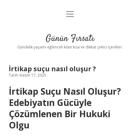
menüyü
Anasayfa
aç
Gizlilik Politikası
Günün Fırsatı
Yasal Uyarı
Gündelik yaşamı eğlenceli kılan kısa ve dikkat çekici içerikler.
Hakkımızda
İrtikap suçu nasıl oluşur ?
Tarih: Kasım 17, 2025
İrtikap Suçu Nasıl Oluşur?
Edebiyatın Gücüyle
Çözümlenen Bir Hukuki
Olgu