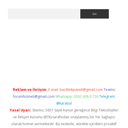
Arama
er giriş adresi
betexper.xyz
m elexbet
Reklam ve İletişim:
E-mail:
backlinkpaneli@gmail.com
Teams:
forumhizmeti@gmail.com
Whatsapp: 0262 606 0 726
Telegram:
@karabul
Yasal Uyarı:
Sitemiz, 5651 Sayılı Kanun gereğince Bilgi Teknolojileri
ve İletişim Kurumu (BTK) tarafından onaylanmış bir Yer Sağlayıcı
olarak hizmet vermektedir. Bu nedenle, sitedeki içerikleri proaktif