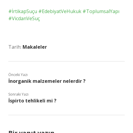
#İrtikapSuçu
#EdebiyatVeHukuk
#ToplumsalYapı
#VicdanVeSuç
Tarih:
Makaleler
Önceki Yazı
İnorganik malzemeler nelerdir ?
Sonraki Yazı
İspirto tehlikeli mi ?