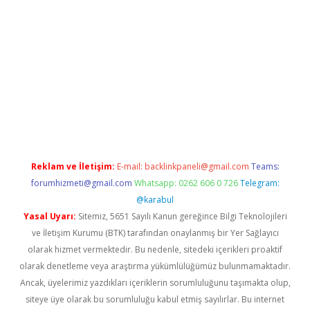
dresi
betexper.xyz
m elexbet
Reklam ve İletişim:
E-mail:
backlinkpaneli@gmail.com
Teams:
forumhizmeti@gmail.com
Whatsapp: 0262 606 0 726
Telegram:
@karabul
Yasal Uyarı:
Sitemiz, 5651 Sayılı Kanun gereğince Bilgi Teknolojileri
ve İletişim Kurumu (BTK) tarafından onaylanmış bir Yer Sağlayıcı
olarak hizmet vermektedir. Bu nedenle, sitedeki içerikleri proaktif
olarak denetleme veya araştırma yükümlülüğümüz bulunmamaktadır.
Ancak, üyelerimiz yazdıkları içeriklerin sorumluluğunu taşımakta olup,
siteye üye olarak bu sorumluluğu kabul etmiş sayılırlar. Bu internet