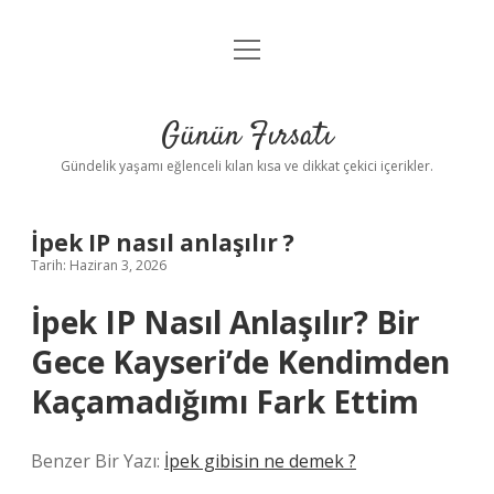
menüyü
Anasayfa
aç
Gizlilik Politikası
Günün Fırsatı
Yasal Uyarı
Gündelik yaşamı eğlenceli kılan kısa ve dikkat çekici içerikler.
Hakkımızda
İpek IP nasıl anlaşılır ?
Tarih: Haziran 3, 2026
İpek IP Nasıl Anlaşılır? Bir
Gece Kayseri’de Kendimden
Kaçamadığımı Fark Ettim
Benzer Bir Yazı:
İpek gibisin ne demek ?