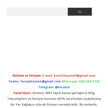
Arama
 yeni giriş
Betexper giriş adresi
betexper.xyz
m elexbet
Reklam ve İletişim:
E-mail:
backlinkpaneli@gmail.com
Teams:
forumhizmeti@gmail.com
Whatsapp: 0262 606 0 726
Telegram: @karabul
Yasal Uyarı:
Sitemiz, 5651 Sayılı Kanun gereğince Bilgi
Teknolojileri ve İletişim Kurumu (BTK) tarafından onaylanmış
bir Yer Sağlayıcı olarak hizmet vermektedir. Bu nedenle,