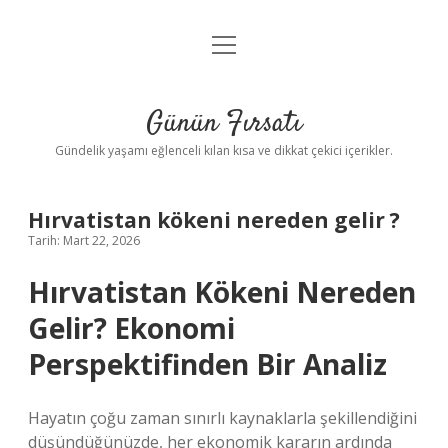
menüyü
Anasayfa
aç
Gizlilik Politikası
Günün Fırsatı
Yasal Uyarı
Gündelik yaşamı eğlenceli kılan kısa ve dikkat çekici içerikler.
Hakkımızda
Hırvatistan kökeni nereden gelir ?
Tarih: Mart 22, 2026
Hırvatistan Kökeni Nereden
Gelir? Ekonomi
Perspektifinden Bir Analiz
Hayatın çoğu zaman sınırlı kaynaklarla şekillendiğini
düşündüğünüzde, her ekonomik kararın ardında