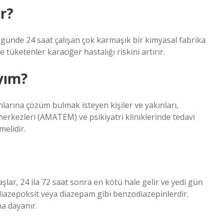
ur?
n günde 24 saat çalışan çok karmaşık bir kimyasal fabrika
tüketenler karaciğer hastalığı riskini artırır.
yım?
nlarına çözüm bulmak isteyen kişiler ve yakınları,
merkezleri (AMATEM) ve psikiyatri kliniklerinde tedavi
melidir.
şlar, 24 ila 72 saat sonra en kötü hale gelir ve yedi gün
ordiazepoksit veya diazepam gibi benzodiazepinlerdir.
na dayanır.