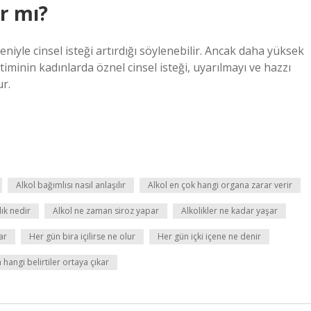
ar mı?
niyle cinsel isteği artırdığı söylenebilir. Ancak daha yüksek
timinin kadınlarda öznel cinsel isteği, uyarılmayı ve hazzı
ur.
Alkol bağımlısı nasıl anlaşılır
Alkol en çok hangi organa zarar verir
lık nedir
Alkol ne zaman siroz yapar
Alkolikler ne kadar yaşar
ar
Her gün bira içilirse ne olur
Her gün içki içene ne denir
 hangi belirtiler ortaya çıkar