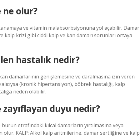
e ne olur?
e, kanamaya ve vitamin malabsorbsiyonuna yol açabilir. Damar
ve kalp krizi gibi ciddi kalp ve kan damarı sorunları ortaya
len hastalık nedir?
nda kan damarlarının genişlemesine ve daralmasına izin veren
kalıcıysa (kronik hipertansiyon), böbrek hastalığı, kalp
alığa neden olabilir.
de zayıflayan duyu nedir?
burun etrafındaki kılcal damarların yırtılmasına veya
lur. KALP: Alkol kalp aritmilerine, damar sertliğine ve kalp