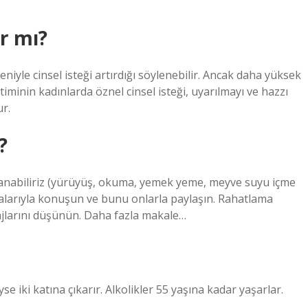
ar mı?
niyle cinsel isteği artırdığı söylenebilir. Ancak daha yüksek
timinin kadınlarda öznel cinsel isteği, uyarılmayı ve hazzı
ur.
?
lanabiliriz (yürüyüş, okuma, yemek yeme, meyve suyu içme
kalarıyla konuşun ve bunu onlarla paylaşın. Rahatlama
tajlarını düşünün. Daha fazla makale…
e iki katına çıkarır. Alkolikler 55 yaşına kadar yaşarlar.