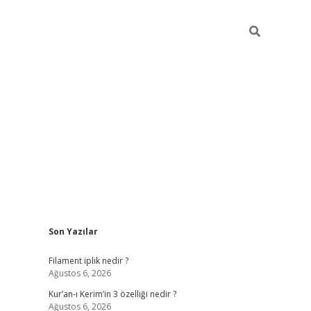
Sidebar
Son Yazılar
tci
vdcasino güncel giriş
ilbet casino
ilbet yeni giriş
Betexper gi
Filament iplik nedir ?
Ağustos 6, 2026
Kur’an-ı Kerim’in 3 özelliği nedir ?
Ağustos 6, 2026