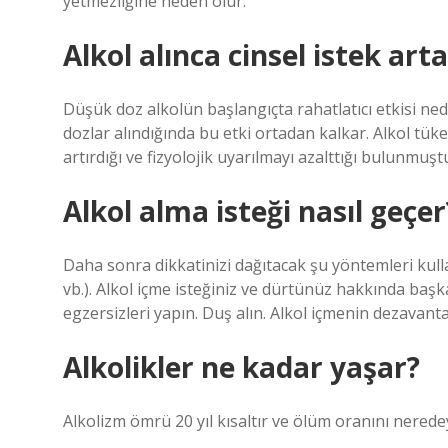
yetmezliğine neden olur.
Alkol alınca cinsel istek art
Düşük doz alkolün başlangıçta rahatlatıcı etkisi nede
dozlar alındığında bu etki ortadan kalkar. Alkol tüke
artırdığı ve fizyolojik uyarılmayı azalttığı bulunmuşt
Alkol alma isteği nasıl geçer
Daha sonra dikkatinizi dağıtacak şu yöntemleri kul
vb.). Alkol içme isteğiniz ve dürtünüz hakkında baş
egzersizleri yapın. Duş alın. Alkol içmenin dezavan
Alkolikler ne kadar yaşar?
Alkolizm ömrü 20 yıl kısaltır ve ölüm oranını neredeys