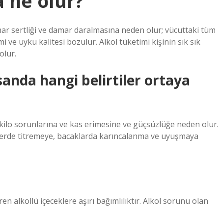
a ne olur?
mar sertliği ve damar daralmasına neden olur; vücuttaki tüm
i ve uyku kalitesi bozulur. Alkol tüketimi kişinin sık sık
olur.
nsanda hangi belirtiler ortaya
n kilo sorunlarına ve kas erimesine ve güçsüzlüğe neden olur.
 ellerde titremeye, bacaklarda karıncalanma ve uyuşmaya
ren alkollü içeceklere aşırı bağımlılıktır. Alkol sorunu olan