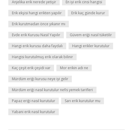
Anjelika erik nerede yetişir
En iyi erik cinsi hangisi
Erik ekşisi hangi erikten yapılır
Erik kaç günde kurur
Erik kurutmadan önce yıkanır mı
Evde erik Kurusu Nasıl Yapılır
Güvem eriği nasıl tüketilir
Hangi erik kurusu daha faydalı
Hangi erikler kurutulur
Hangisi kurutulmuş erik olarak bilinir
Kaç çeşit erik çeşidi var
Mor erikin adı ne
Mürdüm eriği kurusu neye iyi gelir
Mürdüm eriği nasıl kurutulur nefis yemek tarifleri
Papaz eriği nasıl kurutulur
Sarı erik kurutulur mu
Yabani erik nasıl kurutulur