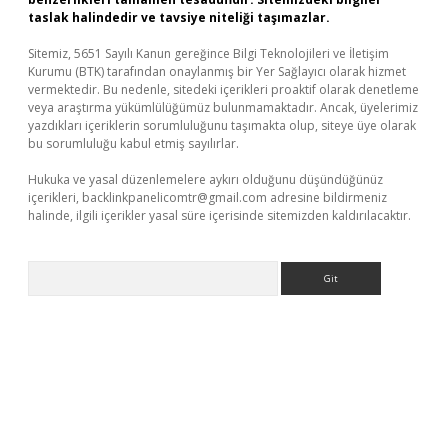
taslak halindedir ve tavsiye niteliği taşımazlar.
Sitemiz, 5651 Sayılı Kanun gereğince Bilgi Teknolojileri ve İletişim
Kurumu (BTK) tarafından onaylanmış bir Yer Sağlayıcı olarak hizmet
vermektedir. Bu nedenle, sitedeki içerikleri proaktif olarak denetleme
veya araştırma yükümlülüğümüz bulunmamaktadır. Ancak, üyelerimiz
yazdıkları içeriklerin sorumluluğunu taşımakta olup, siteye üye olarak
bu sorumluluğu kabul etmiş sayılırlar.
Hukuka ve yasal düzenlemelere aykırı olduğunu düşündüğünüz
içerikleri,
backlinkpanelicomtr@gmail.com
adresine bildirmeniz
halinde, ilgili içerikler yasal süre içerisinde sitemizden kaldırılacaktır.
Arama
giriş adresi
betexper.xyz
m elexbet