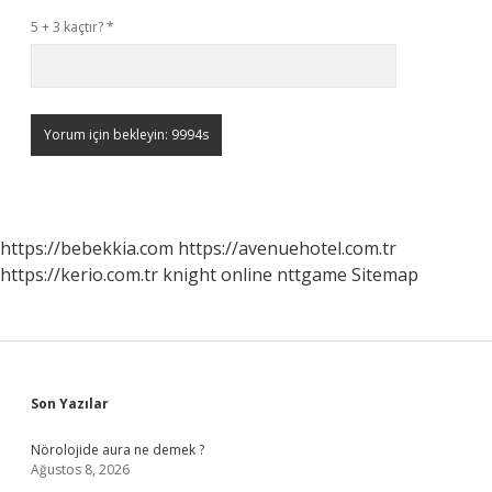
5 + 3 kaçtır?
*
https://bebekkia.com
https://avenuehotel.com.tr
https://kerio.com.tr
knight online
nttgame
Sitemap
Sidebar
Son Yazılar
Nörolojide aura ne demek ?
Ağustos 8, 2026