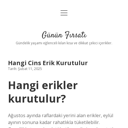
menüyü
Anasayfa
aç
Gizlilik Politikası
Günün Fırsatı
Yasal Uyarı
Gündelik yaşamı eğlenceli kılan kısa ve dikkat çekici içerikler.
Hakkımızda
Hangi Cins Erik Kurutulur
Tarih: Şubat 11, 2025
Hangi erikler
kurutulur?
Ağustos ayında raflardaki yerini alan erikler, eylül
ayının sonuna kadar rahatlıkla tüketilebilir.